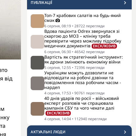
ПУБЛІКАЦІЇ
Топ-7 крабових салатів на будь-який
смак
6 серпня, 08:19
•
28722
перегляди
Вдова пацієнта Odrex звернулася зі
скаргою до МОЗ – клініку треба
перевірити через можливу підробку
медичних документів
ЕКСКЛЮЗИВ
6 серпня, 06:30
•
46542
перегляди
Вартість як стратегічний інструмент:
як дрони змінюють економіку війни
5 серпня, 12:55
•
72396
перегляди
ато
Українцям можуть дозволити не
я від
відповідати на робочі дзвінки та
повідомлення поза робочим часом -
нардеп
4 серпня, 17:53
•
90761
перегляди
40 днів ударів по росії – військовий
експерт розповів чи спрацювала
им
кампанія СБУ та чого чекати далі
ЕКСКЛЮЗИВ
инку
4 серпня, 14:04
•
112940
перегляди
та
АКТУАЛЬНI ЛЮДИ
ння