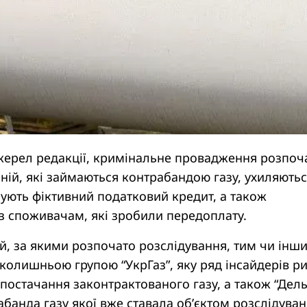
жерел редакції, кримінальне провадження розпоч
ій, які займаються контрабандою газу, ухиляютьс
ують фіктивний податковий кредит, а також
з споживачам, які зробили передоплату.
й, за якими розпочато розслідування, тим чи інш
 колишньою групою “УкрГаз”, яку ряд інсайдерів р
постачання законтрактованого газу, а також “Дель
рабанда газу якої вже ставала об’єктом розслідува