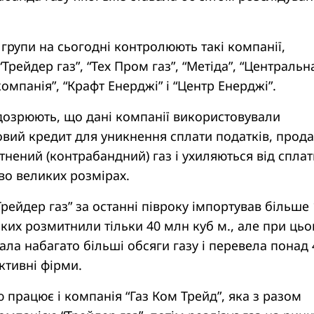
 групи на сьогодні контролюють такі компанії,
“Трейдер газ”, “Тех Пром газ”, “Метіда”, “Центральн
омпанія”, “Крафт Енерджі” і “Центр Енерджі”.
дозрюють, що дані компанії використовували
овий кредит для уникнення сплати податків, прод
нений (контрабандний) газ і ухиляються від сплат
во великих розмірах.
рейдер газ” за останні півроку імпортував більше
 яких розмитнили тільки 40 млн куб м., але при ць
ала набагато більші обсяги газу і перевела понад 
ктивні фірми.
 працює і компанія “Газ Ком Трейд”, яка з разом