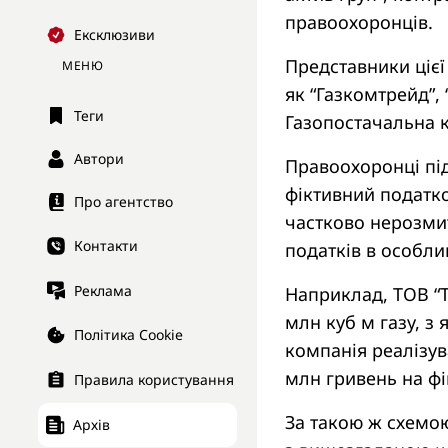
правоохоронців.
Ексклюзиви
Представники цієї
МЕНЮ
як “Газкомтрейд”, 
Теги
Газопостачальна к
Автори
Правоохоронці пі
фіктивний податк
Про агентство
частково нерозмит
Контакти
податків в особли
Реклама
Наприклад, ТОВ “Т
млн куб м газу, з
Політика Cookie
компанія реалізув
млн гривень на фі
Правила користування
За такою ж схемою
Архів