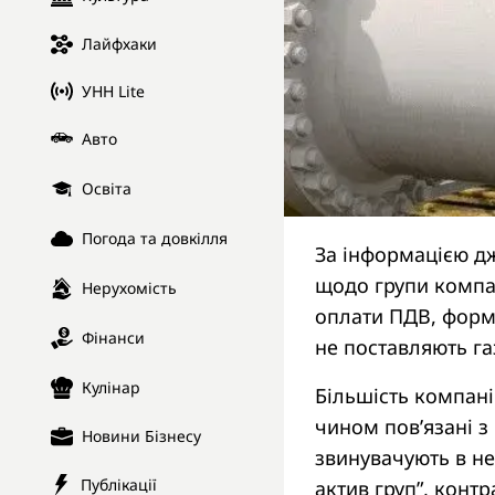
Лайфхаки
УНН Lite
Авто
Освіта
Погода та довкілля
За інформацією д
щодо групи компан
Нерухомість
оплати ПДВ, форм
Фінанси
не поставляють га
Кулінар
Більшість компані
чином пов’язані з
Новини Бізнесу
звинувачують в не
Публікації
актив груп”, конт