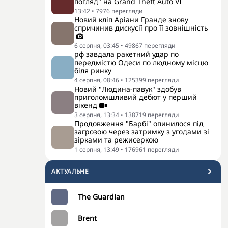
погляд" на Grand Theft Auto VI
13:42
•
7976
перегляди
Новий кліп Аріани Гранде знову
спричинив дискусії про її зовнішність
6 серпня, 03:45
•
49867
перегляди
рф завдала ракетний удар по
передмістю Одеси по людному місцю
біля ринку
4 серпня, 08:46
•
125399
перегляди
Новий "Людина-павук" здобув
приголомшливий дебют у перший
вікенд
3 серпня, 13:34
•
138719
перегляди
Продовження "Барбі" опинилося під
загрозою через затримку з угодами зі
зірками та режисеркою
1 серпня, 13:49
•
176961
перегляди
АКТУАЛЬНЕ
The Guardian
Brent