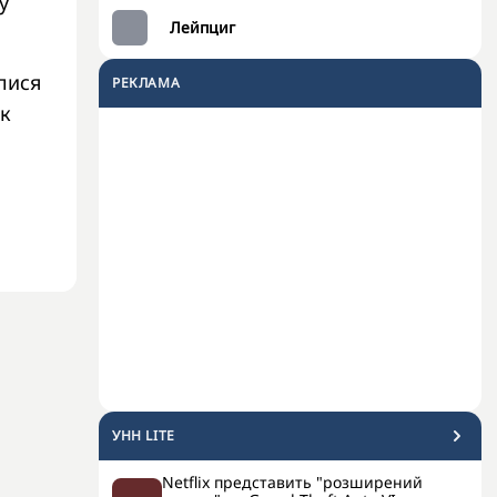
у
Лейпциг
лися
РЕКЛАМА
ак
УНН LITE
Netflix представить "розширений