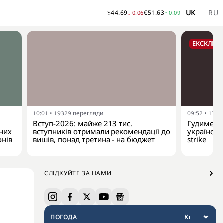
UK
RU
$
44.69
€
51.63
↓
0.06
↑
0.09
ЕКСКЛЮЗ
10:01
•
19329
перегляди
09:52
•
1775
Вступ-2026: майже 213 тис.
Гудименко
йних
вступників отримали рекомендації до
українськ
онів
вишів, понад третина - на бюджет
strike
СЛІДКУЙТЕ ЗА НАМИ
ПОГОДА