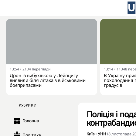
13:54
•
2104
перегляди
13:14
•
11348
пер
Дрон із вибухівкою у Лейпцигу
В Україну при
виявили біля літака з військовими
похолодання п
боєприпасами
градусів
РУБРИКИ
Поліція і по
контрабандис
Головна
Київ
•
УНН
18 листопада 20
Політика