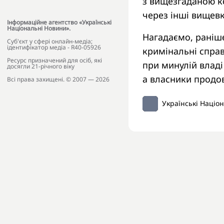
з вищезгаданою ко
через інші вищевка
Інформаційне агентство «Українські
Національні Новини».
Нагадаємо, раніш
Cуб'єкт у сфері онлайн-медіа;
ідентифікатор медіа - R40-05926
кримінальні справ
Ресурс призначений для осіб, які
при минулій владі
досягли 21-річного віку
а власники продо
Всі права захищені. © 2007 — 2026
Українські Націо