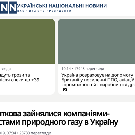
егляди
10:14
•
17948
перегляди
йдуть грози та
Україна розраховує на допомогу
ісля спеки до +39
Британії у посиленні ППО, авіаці
спроможностей і виробництві др
даткова зайнялися компаніями-
тами природного газу в Україну
19, 07:34
•
23733
перегляди