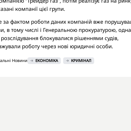
мпанією “Трейдер газ”, потім реалізує газ на ринк
зані компанії цієї групи.
е за фактом роботи даних компаній вже порушува
и, в тому числі і Генеральною прокуратурою, одн
 розслідування блокувалися рішеннями судів,
вжували роботу через нові юридичні особи.
нальні Новини
ЕКОНОМІКА
КРИМІНАЛ