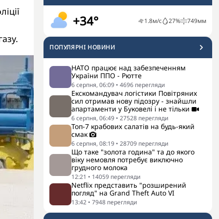
ліції
+34°
1.8
м/с
27
%
749
мм
азу.
ПОПУЛЯРНI НОВИНИ
НАТО працює над забезпеченням
України ППО - Рютте
6 серпня, 06:09
•
4696
перегляди
Екскомандувач логістики Повітряних
сил отримав нову підозру - знайшли
апартаменти у Буковелі і не тільки
6 серпня, 06:49
•
27528
перегляди
Топ-7 крабових салатів на будь-який
смак
6 серпня, 08:19
•
28709
перегляди
Що таке "золота година" та до якого
віку немовля потребує виключно
грудного молока
12:21
•
14059
перегляди
Netflix представить "розширений
погляд" на Grand Theft Auto VI
13:42
•
7948
перегляди