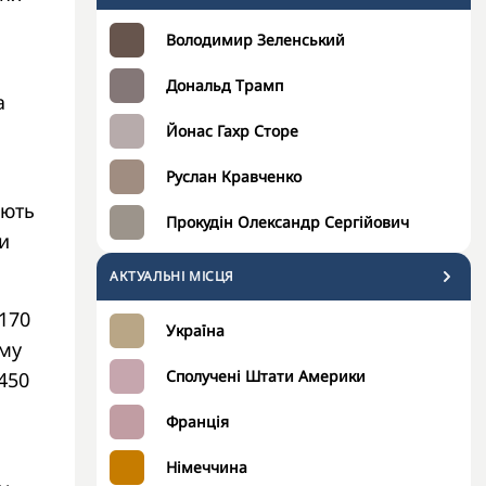
Володимир Зеленський
Дональд Трамп
а
Йонас Гахр Сторе
Руслан Кравченко
ають
Прокудін Олександр Сергійович
и
АКТУАЛЬНІ МІСЦЯ
 170
Україна
ому
Сполучені Штати Америки
450
Франція
Німеччина