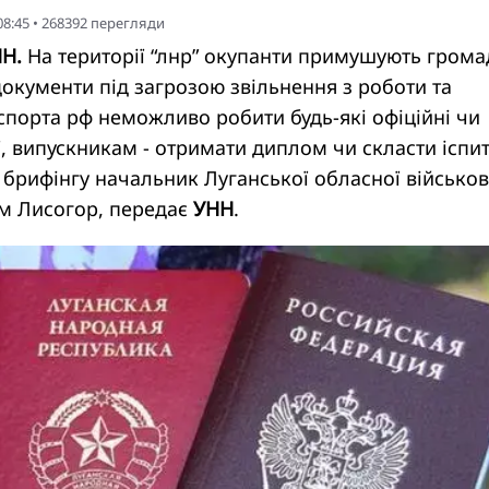
08:45
•
268392
перегляди
НН.
На території “лнр” окупанти примушують грома
документи під загрозою звільнення з роботи та
аспорта рф неможливо робити будь-які офіційні чи
ї, випускникам - отримати диплом чи скласти іспит
 брифінгу начальник Луганської обласної військов
ем Лисогор, передає
УНН
.