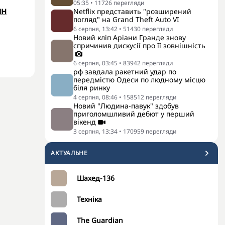
05:35
•
11726
перегляди
ян
Netflix представить "розширений
погляд" на Grand Theft Auto VI
6 серпня, 13:42
•
51430
перегляди
Новий кліп Аріани Гранде знову
спричинив дискусії про її зовнішність
6 серпня, 03:45
•
83942
перегляди
рф завдала ракетний удар по
передмістю Одеси по людному місцю
біля ринку
4 серпня, 08:46
•
158512
перегляди
Новий "Людина-павук" здобув
приголомшливий дебют у перший
вікенд
3 серпня, 13:34
•
170959
перегляди
АКТУАЛЬНЕ
Шахед-136
Техніка
The Guardian