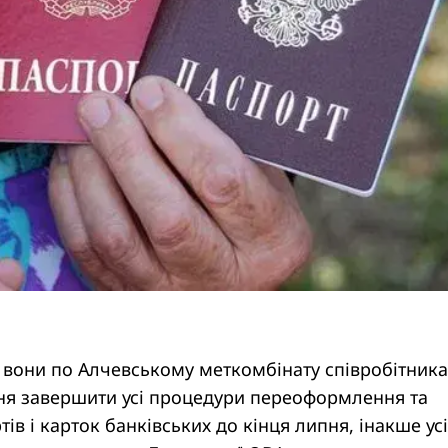
, вони по Алчевському меткомбінату співробітник
ня завершити усі процедури переоформлення та
ів і карток банківських до кінця липня, інакше усі