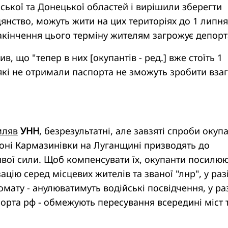
нської та Донецької областей і вирішили зберегти
янство, можуть жити на цих територіях до 1 липня
закінчення цього терміну жителям загрожує депорт
в, що "тепер в них [окупантів - ред.] вже стоїть 1
які не отримали паспорта не зможуть зробити взаг
мляв
УНН
, безрезультатні, але завзяті спроби окупа
оні Кармазинівки на Луганщині призводять до
ивої сили. Щоб компенсувати їх, окупанти посилю
цію серед місцевих жителів та званої "лнр", у раз
омату - анулюватимуть водійські посвідчення, у ра
орта рф - обмежують пересування всередині міст 