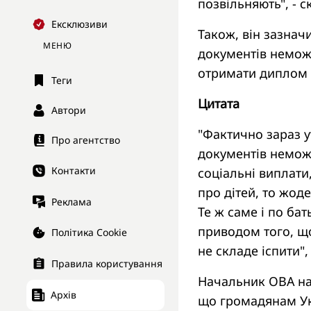
позвільняють", - 
Ексклюзиви
Також, він зазнач
МЕНЮ
документів неможл
отримати диплом 
Теги
Цитата
Автори
"Фактично зараз у
Про агентство
документів немож
Контакти
соціальні виплати
про дітей, то жод
Реклама
Те ж саме і по ба
приводом того, що
Політика Cookie
не складе іспити",
Правила користування
Начальник ОВА на
Архів
що громадянам Укр