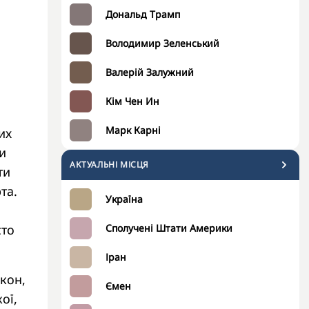
Дональд Трамп
Володимир Зеленський
Валерій Залужний
Кім Чен Ин
Марк Карні
их
и
АКТУАЛЬНІ МІСЦЯ
ти
та.
Україна
Сполучені Штати Америки
сто
Іран
кон,
Ємен
ої,