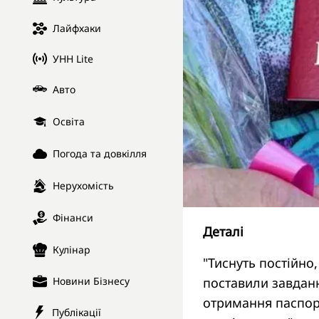
Лайфхаки
УНН Lite
Авто
Освіта
Погода та довкілля
Нерухомість
Фінанси
Деталі
Кулінар
"Тиснуть постійно
Новини Бізнесу
поставили завдан
отримання паспорт
Публікації