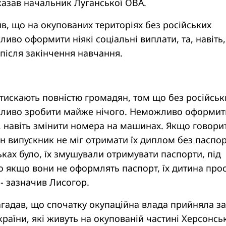
сказав начальник Луганської ОВА.
ив, що на окупованих територіях без російських
иво оформити ніякі соціальні виплати, та, навіть,
після закінчення навчання.
тискають повністю громадян, том що без російськ
ливо зробити майже нічого. Неможливо оформит
, навіть змінити номера на машинах. Якщо говори
ен випускник не міг отримати їх диплом без паспор
тьках було, їх змушували отримувати паспорти, під
 якщо вони не оформлять паспорт, їх дитина про
 - зазначив Лисогор.
гадав, що спочатку окупаційна влада прийняла за
аїни, які живуть на окупованій частині Херсонськ