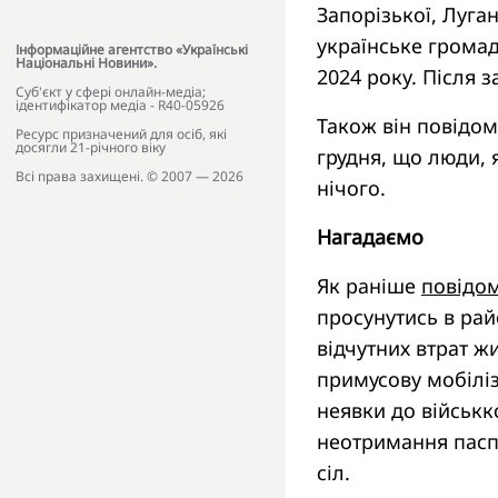
Запорізької, Луга
українське громад
Інформаційне агентство «Українські
Національні Новини».
2024 року. Після 
Cуб'єкт у сфері онлайн-медіа;
ідентифікатор медіа - R40-05926
Також він повідоми
Ресурс призначений для осіб, які
досягли 21-річного віку
грудня, що люди, 
Всі права захищені. © 2007 — 2026
нічого.
Нагадаємо
Як раніше
повідо
просунутись в рай
відчутних втрат ж
примусову мобіліза
неявки до військк
неотримання пасп
сіл.