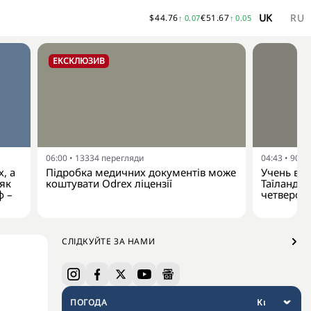
UK
RU
$
44.76
€
51.67
↑
0.07
↑
0.05
ЕКСКЛЮЗИВ
06:00
•
13334
перегляди
04:43
•
9022
, а
Підробка медичних документів може
Учень від
 як
коштувати Odrex ліцензії
Таїланду:
ф –
четверо 
СЛІДКУЙТЕ ЗА НАМИ
ПОГОДА