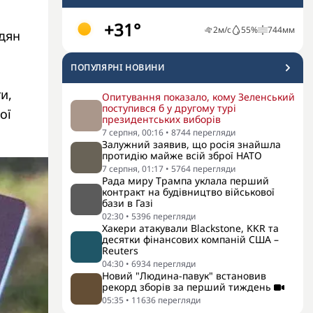
+31°
2
м/с
55
%
744
мм
дян
ПОПУЛЯРНI НОВИНИ
и,
Опитування показало, кому Зеленський
поступився б у другому турі
ої
президентських виборів
7 серпня, 00:16
•
8744
перегляди
Залужний заявив, що росія знайшла
протидію майже всій зброї НАТО
7 серпня, 01:17
•
5764
перегляди
Рада миру Трампа уклала перший
контракт на будівництво військової
бази в Газі
02:30
•
5396
перегляди
Хакери атакували Blackstone, KKR та
десятки фінансових компаній США –
Reuters
04:30
•
6934
перегляди
Новий "Людина-павук" встановив
рекорд зборів за перший тиждень
05:35
•
11636
перегляди