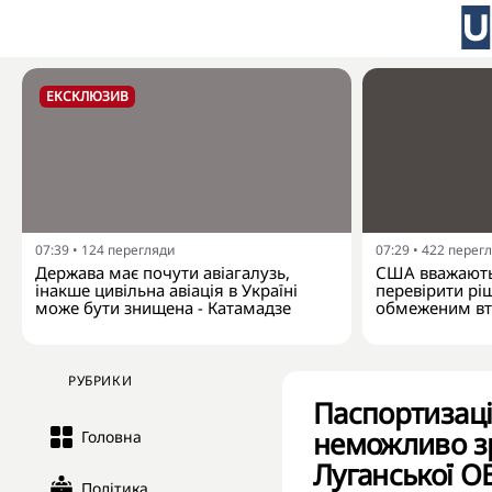
ЕКСКЛЮЗИВ
07:39
•
124
перегляди
07:29
•
422
перег
Держава має почути авіагалузь,
США вважають
інакше цивільна авіація в Україні
перевірити рі
може бути знищена - Катамадзе
обмеженим вт
РУБРИКИ
Паспортизація
неможливо зр
Головна
Луганської 
Політика