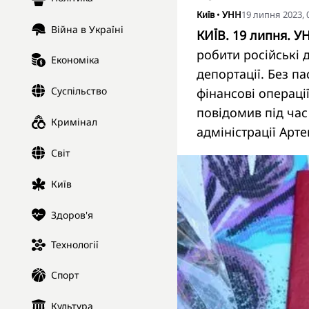
Київ
•
УНН
19 липня 2023, 
Війна в Україні
КИЇВ. 19 липня. У
робити російські 
Економіка
депортації. Без п
Суспільство
фінансові операці
повідомив під час
Кримінал
адміністрації Арт
Світ
Київ
Здоров'я
Технології
Спорт
Культура