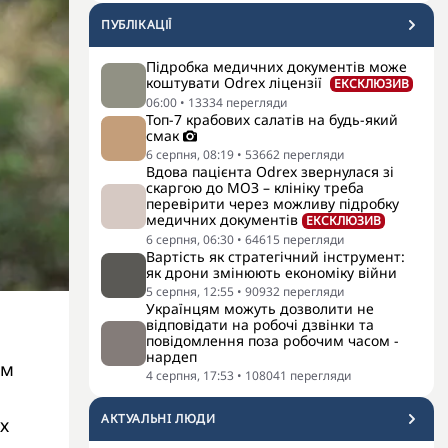
ПУБЛІКАЦІЇ
Підробка медичних документів може
коштувати Odrex ліцензії
ЕКСКЛЮЗИВ
06:00
•
13334
перегляди
Топ-7 крабових салатів на будь-який
смак
6 серпня, 08:19
•
53662
перегляди
Вдова пацієнта Odrex звернулася зі
скаргою до МОЗ – клініку треба
перевірити через можливу підробку
медичних документів
ЕКСКЛЮЗИВ
6 серпня, 06:30
•
64615
перегляди
Вартість як стратегічний інструмент:
як дрони змінюють економіку війни
5 серпня, 12:55
•
90932
перегляди
Українцям можуть дозволити не
відповідати на робочі дзвінки та
повідомлення поза робочим часом -
нардеп
ам
4 серпня, 17:53
•
108041
перегляди
АКТУАЛЬНI ЛЮДИ
х