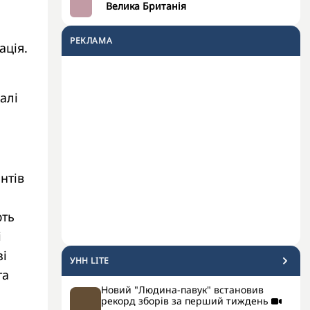
Велика Британія
РЕКЛАМА
ація.
алі
нтів
ють
і
зі
УНН LITE
та
Новий "Людина-павук" встановив
рекорд зборів за перший тиждень