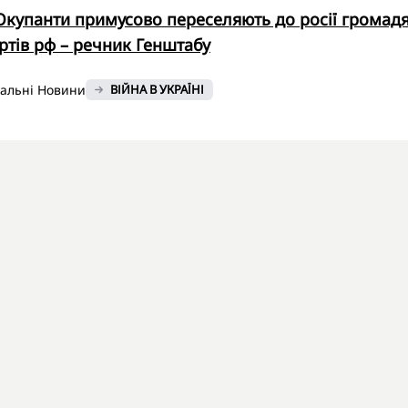
Окупанти примусово переселяють до росії громад
ртів рф – речник Генштабу
нальні Новини
ВІЙНА В УКРАЇНІ