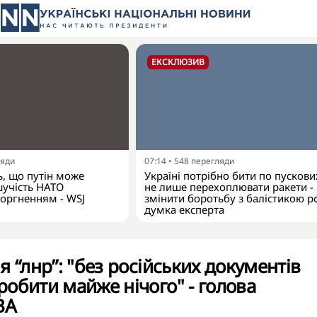
ЕКСКЛЮЗИВ
ляди
07:14
•
548
перегляди
, що путін може
Україні потрібно бити по пускових
шучість НАТО
не лише перехоплювати ракети -
оргненням - WSJ
змінити боротьбу з балістикою р
думка експерта
 “лнр”: "без російських документів
обити майже нічого" - голова
ОВА