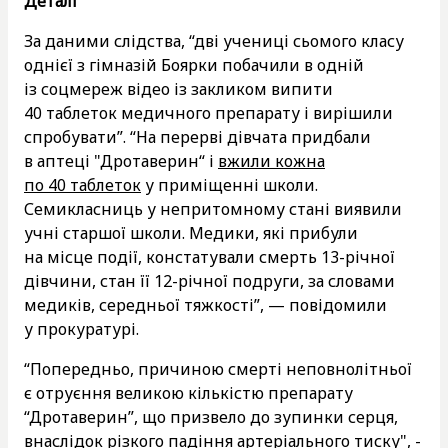
Деталі
За даними слідства, “дві учениці сьомого класу
однієї з гімназій Боярки побачили в одній
із соцмереж відео із закликом випити
40 таблеток медичного препарату і вирішили
спробувати”. “На перерві дівчата придбали
в аптеці "Дротаверин“ і
вжили кожна
по 40 таблеток
у приміщенні школи.
Семикласниць у непритомному стані виявили
учні старшої школи. Медики, які прибули
на місце події, констатували смерть 13-річної
дівчини, стан її 12-річної подруги, за словами
медиків, середньої тяжкості”, — повідомили
у прокуратурі.
“Попередньо, причиною смерті неповнолітньої
є отруєння великою кількістю препарату
“Дротаверин”, що призвело до зупинки серця,
внаслідок різкого падіння артеріального тиску", -