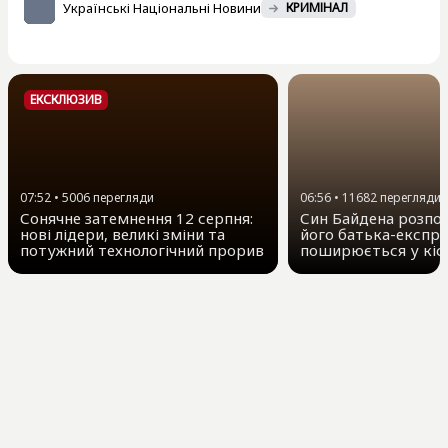
Українські Національні Новини
КРИМІНАЛ
ЕКСКЛЮЗИВ
07:52
•
5006
перегляди
06:56
•
11682
перегляди
Сонячне затемнення 12 серпня:
Син Байдена розпов
нові лідери, великі зміни та
його батька-експр
потужний технологічний прорив
поширюється у кіс