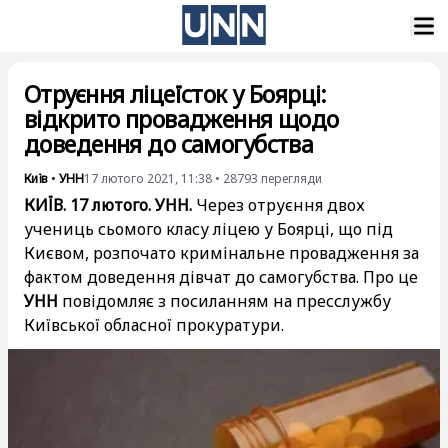
Отруєння ліцеїсток у Боярці:
відкрито провадження щодо
доведення до самогубства
Київ
•
УНН
17 лютого 2021, 11:38
•
28793
перегляди
КИЇВ. 17 лютого. УНН.
Через отруєння двох
учениць сьомого класу ліцею у Боярці, що під
Києвом, розпочато кримінальне провадження за
фактом доведення дівчат до самогубства. Про це
УНН
повідомляє з посиланням на пресслужбу
Київської обласної прокуратури.