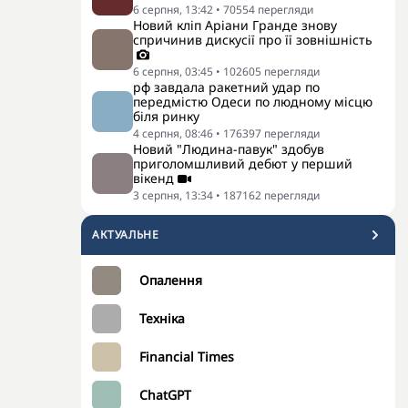
6 серпня, 13:42
•
70554
перегляди
Новий кліп Аріани Гранде знову
спричинив дискусії про її зовнішність
6 серпня, 03:45
•
102605
перегляди
рф завдала ракетний удар по
передмістю Одеси по людному місцю
біля ринку
4 серпня, 08:46
•
176397
перегляди
Новий "Людина-павук" здобув
приголомшливий дебют у перший
вікенд
3 серпня, 13:34
•
187162
перегляди
АКТУАЛЬНЕ
Опалення
Техніка
Financial Times
ChatGPT