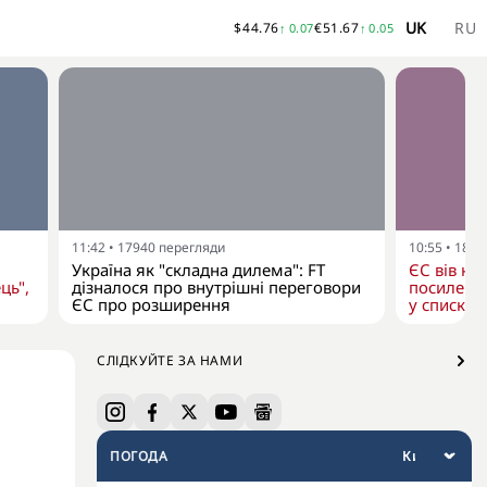
UK
RU
$
44.76
€
51.67
↑
0.07
↑
0.05
11:42
•
17940
перегляди
10:55
•
1898
Україна як "складна дилема": FT
ЄС вів нов
ць",
дізналося про внутрішні переговори
посилення
ЄС про розширення
у списку
СЛІДКУЙТЕ ЗА НАМИ
ПОГОДА