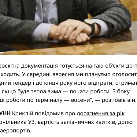
оєктна документація готується на такі об’єкти до п
 виходить. У середині вересня ми плануємо оголоси
ий тендер і до кінця року його відіграти, отрима
 якщо буде тепла зима — почати роботи. З боку
і роботи по терміналу — восени”, — розповів він.
УНН
Криклій повідомив про
досягнення за рік
очільника УЗ, вартість залізничних квитків, долю
 аеропортів.