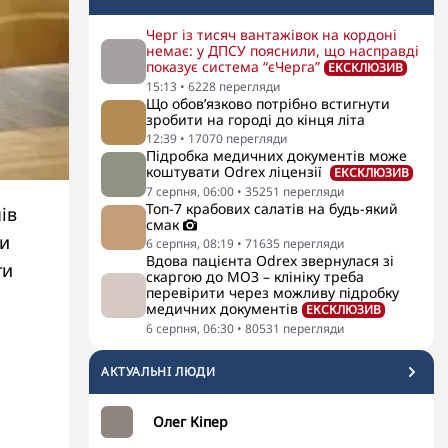
Черг із тисяч вантажівок на кордоні
немає: у ДПСУ пояснили, що насправді
показує система “єЧерга”
ЕКСКЛЮЗИВ
15:13
•
6228
перегляди
Що обов’язково потрібно встигнути
зробити на городі до кінця літа
12:39
•
17070
перегляди
Підробка медичних документів може
коштувати Odrex ліцензії
ЕКСКЛЮЗИВ
7 серпня, 06:00
•
35251
перегляди
Топ-7 крабових салатів на будь-який
ів
смак
ти
6 серпня, 08:19
•
71635
перегляди
Вдова пацієнта Odrex звернулася зі
ти
скаргою до МОЗ – клініку треба
перевірити через можливу підробку
медичних документів
ЕКСКЛЮЗИВ
6 серпня, 06:30
•
80531
перегляди
АКТУАЛЬНI ЛЮДИ
Олег Кіпер