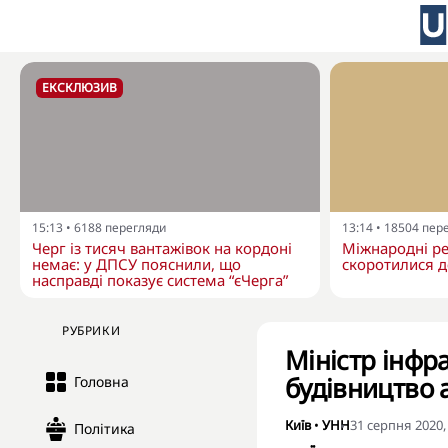
ЕКСКЛЮЗИВ
15:13
•
6188
перегляди
13:14
•
18504
пер
Черг із тисяч вантажівок на кордоні
Міжнародні ре
немає: у ДПСУ пояснили, що
скоротилися д
насправді показує система “єЧерга”
РУБРИКИ
Міністр інфр
будівництво 
Головна
Київ
•
УНН
31 серпня 2020,
Політика