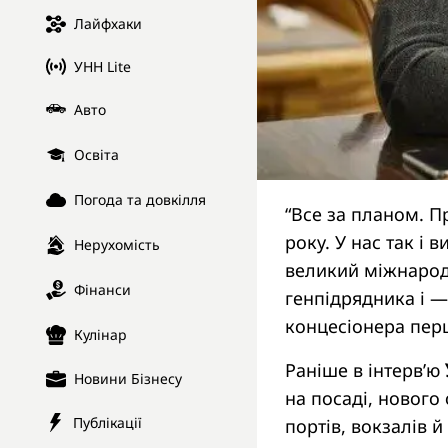
Лайфхаки
УНН Lite
Авто
Освіта
Погода та довкілля
“Все за планом. Пр
року. У нас так і
Нерухомість
великий міжнародн
Фінанси
генпідрядника і —
концесіонера перш
Кулінар
Раніше в інтерв’ю
Новини Бізнесу
на посаді, нового 
Публікації
портів, вокзалів й