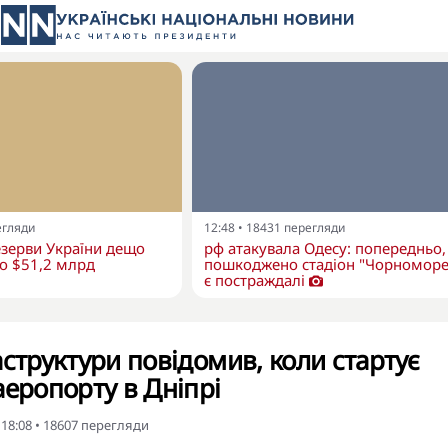
егляди
12:48
•
18431
перегляди
зерви України дещо
рф атакувала Одесу: попередньо,
о $51,2 млрд
пошкоджено стадіон "Чорноморе
є постраждалі
аструктури повідомив, коли стартує
аеропорту в Дніпрі
 18:08
•
18607
перегляди