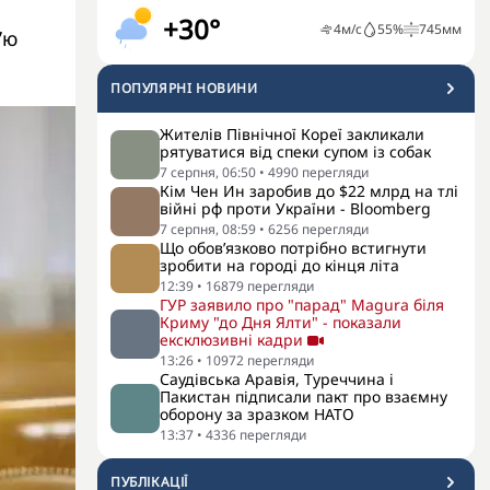
+30°
4
м/с
55
%
745
мм
’ю
ПОПУЛЯРНI НОВИНИ
Жителів Північної Кореї закликали
рятуватися від спеки супом із собак
7 серпня, 06:50
•
4990
перегляди
Кім Чен Ин заробив до $22 млрд на тлі
війні рф проти України - Bloomberg
7 серпня, 08:59
•
6256
перегляди
Що обов’язково потрібно встигнути
зробити на городі до кінця літа
12:39
•
16879
перегляди
ГУР заявило про "парад" Magura біля
Криму "до Дня Ялти" - показали
ексклюзивні кадри
13:26
•
10972
перегляди
Саудівська Аравія, Туреччина і
Пакистан підписали пакт про взаємну
оборону за зразком НАТО
13:37
•
4336
перегляди
ПУБЛІКАЦІЇ