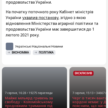
продовольства України.
На початку поточного року Кабінет міністрів
України
ухвалив постанову
, згідно з якою
відновлення Міністерства аграрної політики та
продовольства України має завершитися до 1
лютого 2021 року.
Українські Національні Новини
ЕКОНОМІКА
ПОЛІТИКА
ЕКСКЛЮЗИВ
7 серпня, 16:28
•
19275
перегляди
7 серпня, 15:13
•
34667
п
Майже мільярд гривень за
Черг із тисяч ванта
свободу - Коломойському
кордоні немає: у Д
продовжили тримання під
пояснили, що наспр