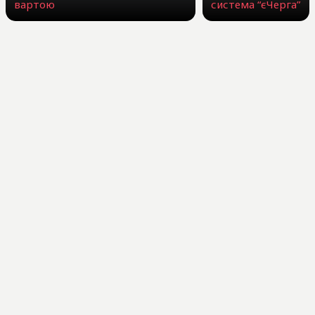
вартою
система “єЧерга”