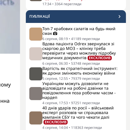
17:34
•
3364
перегляди
ПУБЛІКАЦІЇ
Топ-7 крабових салатів на будь-який
смак
6 серпня, 08:19
•
41189
перегляди
Вдова пацієнта Odrex звернулася зі
скаргою до МОЗ – клініку треба
перевірити через можливу підробку
медичних документів
ЕКСКЛЮЗИВ
6 серпня, 06:30
•
53748
перегляди
Вартість як стратегічний інструмент:
як дрони змінюють економіку війни
5 серпня, 12:55
•
79379
перегляди
Українцям можуть дозволити не
чому
відповідати на робочі дзвінки та
повідомлення поза робочим часом -
нардеп
инна
4 серпня, 17:53
•
97251
перегляди
40 днів ударів по росії – військовий
експерт розповів чи спрацювала
кампанія СБУ та чого чекати далі
ЕКСКЛЮЗИВ
4 серпня, 14:04
•
118363
перегляди