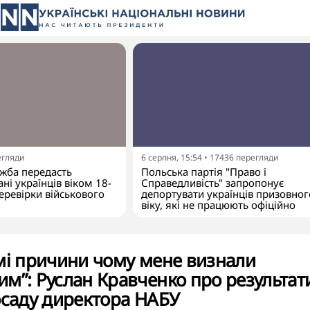
егляди
6 серпня, 15:54
•
17436
перегляди
жба передасть
Польська партія "Право і
ні українців віком 18-
Справедливість" запропонує
еревірки військового
депортувати українців призовног
віку, які не працюють офіційно
мі причини чому мене визнали
м”: Руслан Кравченко про результат
осаду директора НАБУ