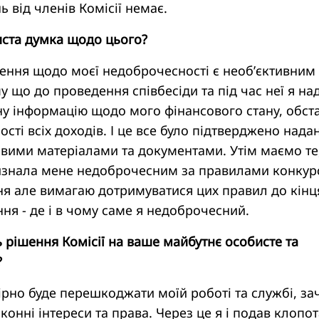
 від членів Комісії немає.
иста думка щодо цього?
ення щодо моєї недоброчесності є необ’єктивним 
 що до проведення співбесіди та під час неї я на
ну інформацію щодо мого фінансового стану, обст
ості всіх доходів. І це все було підтверджено над
овими матеріалами та документами. Утім маємо те
визнала мене недоброчесним за правилами конкурс
я але вимагаю дотримуватися цих правил до кінц
ння - де і в чому саме я недоброчесний.
ь рішення Комісії на ваше майбутнє особисте та
?
ірно буде перешкоджати моїй роботі та службі, за
законні інтереси та права. Через це я і подав клопо