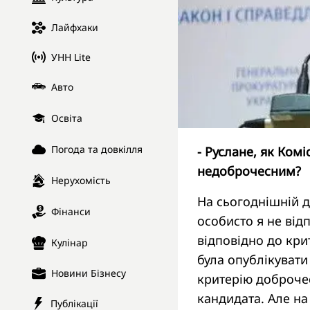
Лайфхаки
УНН Lite
Авто
Освіта
Погода та довкілля
- Руслане, як Ком
недоброчесним?
Нерухомість
На сьогоднішній д
Фінанси
особисто я не від
відповідно до кри
Кулінар
була опублікувати 
Новини Бізнесу
критерію доброче
кандидата. Але на 
Публікації