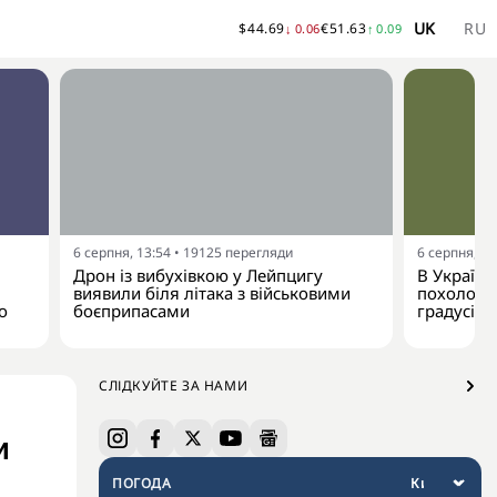
UK
RU
$
44.69
€
51.63
↓
0.06
↑
0.09
6 серпня, 13:54
•
19125
перегляди
6 серпня, 13
Дрон із вибухівкою у Лейпцигу
В Україну
виявили біля літака з військовими
похолодан
о
боєприпасами
градусів
СЛІДКУЙТЕ ЗА НАМИ
и
ПОГОДА