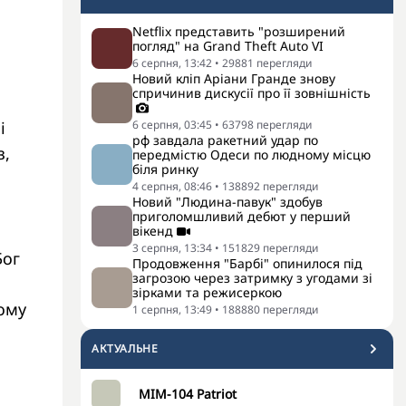
Netflix представить "розширений
погляд" на Grand Theft Auto VI
6 серпня, 13:42
•
29881
перегляди
Новий кліп Аріани Гранде знову
спричинив дискусії про її зовнішність
і
6 серпня, 03:45
•
63798
перегляди
рф завдала ракетний удар по
з,
передмістю Одеси по людному місцю
біля ринку
4 серпня, 08:46
•
138892
перегляди
Новий "Людина-павук" здобув
приголомшливий дебют у перший
вікенд
3 серпня, 13:34
•
151829
перегляди
Бог
Продовження "Барбі" опинилося під
загрозою через затримку з угодами зі
зірками та режисеркою
Тому
1 серпня, 13:49
•
188880
перегляди
АКТУАЛЬНЕ
MIM-104 Patriot