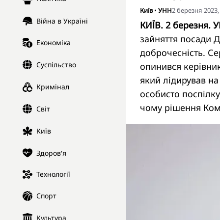
Київ
•
УНН
2 березня 2023,
Війна в Україні
КИЇВ. 2 березня. 
зайняття посади Д
Економіка
доброчесність. Се
Суспільство
опинився керівник
який лідирував на
Кримінал
особисто поспілку
чому рішення Комі
Світ
Київ
Здоров'я
Технології
Спорт
Культура