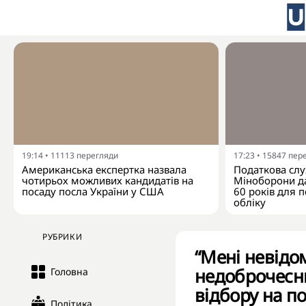
19:14
•
11113
перегляди
17:23
•
15847
пер
Американська експертка назвала
Податкова слу
чотирьох можливих кандидатів на
Міноборони да
посаду посла України у США
60 років для п
обліку
РУБРИКИ
“Мені невідо
недоброчесни
Головна
відбору на п
Політика