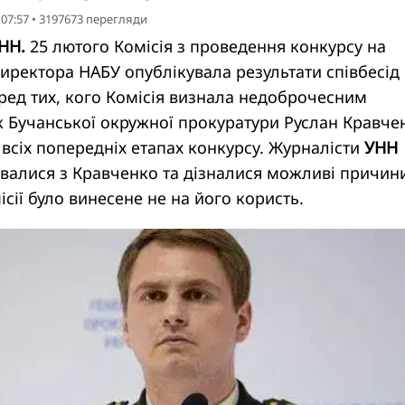
 07:57
•
3197673
перегляди
УНН.
25 лютого Комісія з проведення конкурсу на
иректора НАБУ опублікувала результати співбесід
ред тих, кого Комісія визнала недоброчесним
 Бучанської окружної прокуратури Руслан Кравче
 всіх попередніх етапах конкурсу. Журналісти
УНН
валися з Кравченко та дізналися можливі причин
сії було винесене не на його користь.