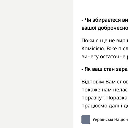
- Чи збираєтеся в
вашої доброчесно
Поки я ще не вирі
Комісією. Вже післ
винесу остаточне 
- Як ваш стан зар
Відповім Вам слов
покаже нам неласк
поразку”. Поразка
працюємо далі і д
Українські Націо