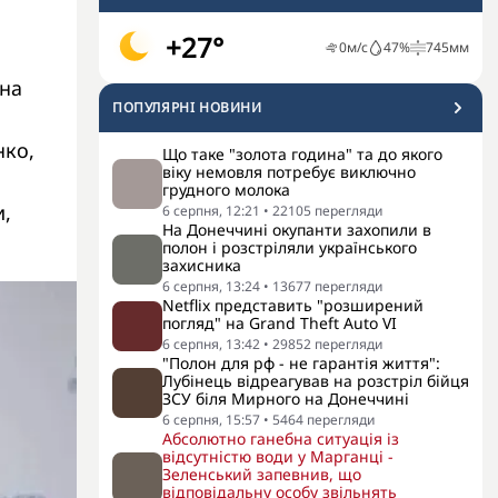
+27°
0
м/с
47
%
745
мм
 на
ПОПУЛЯРНI НОВИНИ
нко,
Що таке "золота година" та до якого
віку немовля потребує виключно
грудного молока
и,
6 серпня, 12:21
•
22105
перегляди
На Донеччині окупанти захопили в
полон і розстріляли українського
захисника
6 серпня, 13:24
•
13677
перегляди
Netflix представить "розширений
погляд" на Grand Theft Auto VI
6 серпня, 13:42
•
29852
перегляди
"Полон для рф - не гарантія життя":
Лубінець відреагував на розстріл бійця
ЗСУ біля Мирного на Донеччині
6 серпня, 15:57
•
5464
перегляди
Абсолютно ганебна ситуація із
відсутністю води у Марганці -
Зеленський запевнив, що
відповідальну особу звільнять