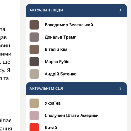
АКТУАЛЬНI ЛЮДИ
Володимир Зеленський
та
дав
Дональд Трамп
авин
Віталій Кім
аними
, що
Марко Рубіо
у. Я
Андрій Бутенко
я та
АКТУАЛЬНІ МІСЦЯ
Україна
Сполучені Штати Америки
чіпає
тання
Китай