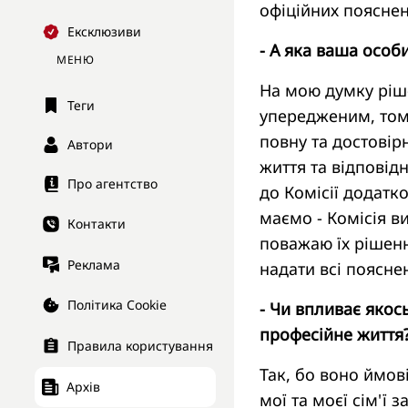
офіційних пояснень
Ексклюзиви
- А яка ваша особ
МЕНЮ
На мою думку ріш
Теги
упередженим, тому
повну та достовір
Автори
життя та відповідн
Про агентство
до Комісії додатк
маємо - Комісія 
Контакти
поважаю їх рішенн
Реклама
надати всі поясне
Політика Cookie
- Чи впливає якос
професійне життя
Правила користування
Так, бо воно ймов
Архів
мої та моєї сім'ї 