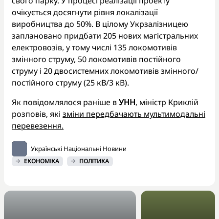
свого парку. У процесі реалізації проекту
очікується досягнути рівня локалізації
виробництва до 50%. В цілому Укрзалізницею
заплановано придбати 205 нових магістральних
електровозів, у тому числі 135 локомотивів
змінного струму, 50 локомотивів постійного
струму і 20 двосистемних локомотивів змінного/
постійного струму (25 кВ/3 кВ).
Як повідомлялося раніше в
УНН
, міністр Криклій
розповів, які
зміни передбачають мультимодальні
перевезення.
Українські Національні Новини
ЕКОНОМІКА
ПОЛІТИКА