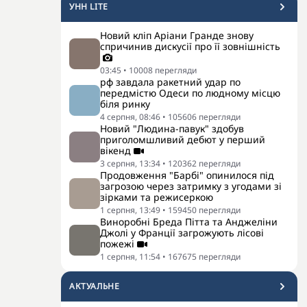
УНН LITE
Новий кліп Аріани Гранде знову
спричинив дискусії про її зовнішність
03:45
•
10008
перегляди
рф завдала ракетний удар по
передмістю Одеси по людному місцю
біля ринку
4 серпня, 08:46
•
105606
перегляди
Новий "Людина-павук" здобув
приголомшливий дебют у перший
вікенд
3 серпня, 13:34
•
120362
перегляди
Продовження "Барбі" опинилося під
загрозою через затримку з угодами зі
зірками та режисеркою
1 серпня, 13:49
•
159450
перегляди
Виноробні Бреда Пітта та Анджеліни
Джолі у Франції загрожують лісові
пожежі
1 серпня, 11:54
•
167675
перегляди
АКТУАЛЬНЕ