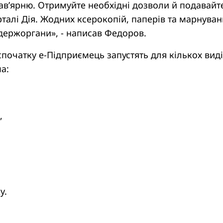
авʼярню. Отримуйте необхідні дозволи й подавайт
талі Дія. Жодних ксерокопій, паперів та марнува
 держоргани», - написав Федоров.
спочатку е-Підприємець запустять для кількох вид
а:
,
у.