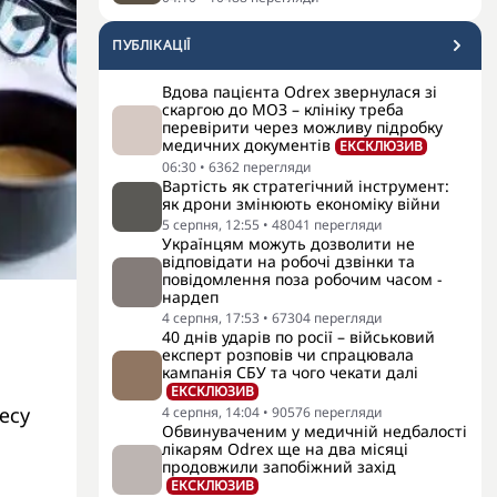
ПУБЛІКАЦІЇ
Вдова пацієнта Odrex звернулася зі
скаргою до МОЗ – клініку треба
перевірити через можливу підробку
медичних документів
ЕКСКЛЮЗИВ
06:30
•
6362
перегляди
Вартість як стратегічний інструмент:
як дрони змінюють економіку війни
5 серпня, 12:55
•
48041
перегляди
Українцям можуть дозволити не
відповідати на робочі дзвінки та
повідомлення поза робочим часом -
нардеп
4 серпня, 17:53
•
67304
перегляди
40 днів ударів по росії – військовий
експерт розповів чи спрацювала
кампанія СБУ та чого чекати далі
ЕКСКЛЮЗИВ
есу
4 серпня, 14:04
•
90576
перегляди
Обвинуваченим у медичній недбалості
лікарям Odrex ще на два місяці
продовжили запобіжний захід
ЕКСКЛЮЗИВ