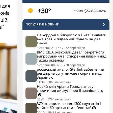
и для
+30°
2
м/с
57
%
746
мм
лонів
цій,
ПОПУЛЯРНI НОВИНИ
ії
На кордоні з білоруссю у Литві виявили
вже третій підземний тунель за два
тижні
5 серпня, 21:57
•
7972
перегляди
ВМС США розкрили деталі секретного
випробування зі створення плазми над
Тихим океаном
6 серпня, 00:56
•
5730
перегляди
російський аналог Starlink забезпечив
регулярне супутникове покриття над
Україною
01:38
•
5060
перегляди
Новий кліп Аріани Гранде знову
спричинив дискусії про її зовнішність
03:45
•
9764
перегляди
ЗСУ знищили понад 1300 окупантів і
майже 60 артсистем - Генштаб
04:10
•
10488
перегляди