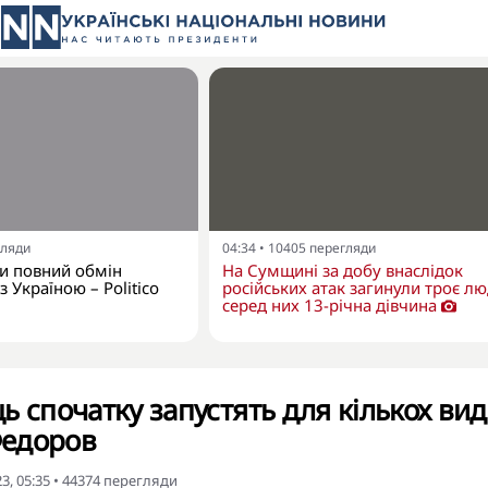
гляди
04:34
•
10405
перегляди
и повний обмін
На Сумщині за добу внаслідок
 Україною – Politico
російських атак загинули троє лю
серед них 13-річна дівчина
ь спочатку запустять для кількох вид
 Федоров
3, 05:35
•
44374
перегляди