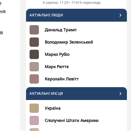
е
4 серпня, 11:29
•
71416
перегляди
ння
АКТУАЛЬНI ЛЮДИ
Дональд Трамп
ів
Володимир Зеленський
Марко Рубіо
Марк Рютте
Керолайн Левітт
АКТУАЛЬНІ МІСЦЯ
Україна
Сполучені Штати Америки