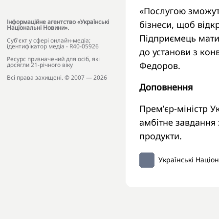
«Послугою зможуть
Інформаційне агентство «Українські
бізнеси, щоб відк
Національні Новини».
Підприємець мати
Cуб'єкт у сфері онлайн-медіа;
ідентифікатор медіа - R40-05926
до установи з кон
Ресурс призначений для осіб, які
Федоров.
досягли 21-річного віку
Всі права захищені. © 2007 — 2026
Доповнення
Прем’єр-міністр 
амбітне завдання 
продукти.
Українські Націо