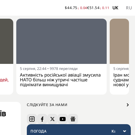
UK
RU
$
44.75
€
51.54
↓
0.04
↓
0.11
5 серпня, 22:44
•
9978
перегляди
5 серпня, 20
Активність російської авіації змусила
Іран мож
дей,
НАТО більш ніж утричі частіше
суднами в
піднімати винищувачі
нової уго
СЛІДКУЙТЕ ЗА НАМИ
ів
ПОГОДА