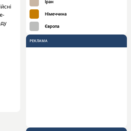
Іран
ійсні
е-
Німеччина
оду
Європа
РЕКЛАМА