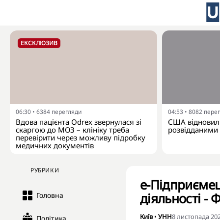
ЕКСКЛЮЗИВ
06:30
•
6384
перегляди
04:53
•
8082
пере
Вдова пацієнта Odrex звернулася зі
США відновил
скаргою до МОЗ – клініку треба
розвідданими з
перевірити через можливу підробку
медичних документів
РУБРИКИ
е-Підприємец
діяльності -
Головна
Київ
•
УНН
8 листопада 202
Політика