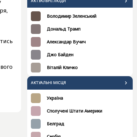
у
АКТУАЛЬНI ЛЮДИ
ря,
Володимир Зеленський
Дональд Трамп
итись
Александар Вучич
Джо Байден
ового
Віталій Кличко
АКТУАЛЬНІ МІСЦЯ
Україна
Сполучені Штати Америки
Белград
Сербія