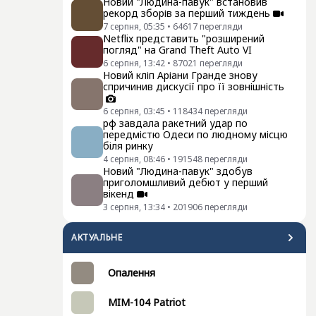
Новий "Людина-павук" встановив
рекорд зборів за перший тиждень
7 серпня, 05:35
•
64617
перегляди
Netflix представить "розширений
погляд" на Grand Theft Auto VI
6 серпня, 13:42
•
87021
перегляди
Новий кліп Аріани Гранде знову
спричинив дискусії про її зовнішність
6 серпня, 03:45
•
118434
перегляди
рф завдала ракетний удар по
передмістю Одеси по людному місцю
біля ринку
4 серпня, 08:46
•
191548
перегляди
Новий "Людина-павук" здобув
приголомшливий дебют у перший
вікенд
3 серпня, 13:34
•
201906
перегляди
АКТУАЛЬНЕ
Опалення
MIM-104 Patriot