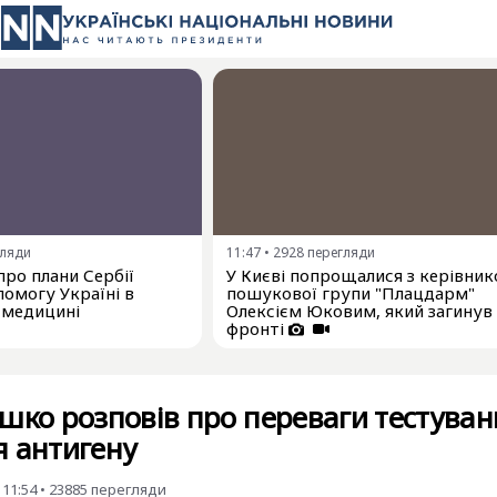
гляди
11:47
•
2928
перегляди
про плани Сербії
У Києві попрощалися з керівни
омогу Україні в
пошукової групи "Плацдарм"
 медицині
Олексієм Юковим, який загинув
фронті
шко розповів про переваги тестува
я антигену
 11:54
•
23885
перегляди