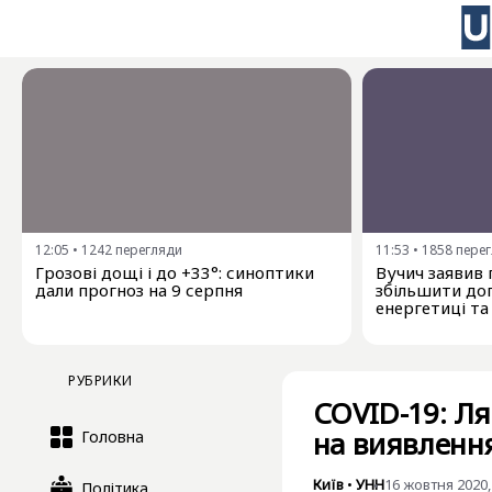
12:05
•
1242
перегляди
11:53
•
1858
пере
Грозові дощі і до +33°: синоптики
Вучич заявив 
дали прогноз на 9 серпня
збільшити доп
енергетиці та
РУБРИКИ
COVID-19: Ля
на виявленн
Головна
Київ
•
УНН
16 жовтня 2020,
Політика