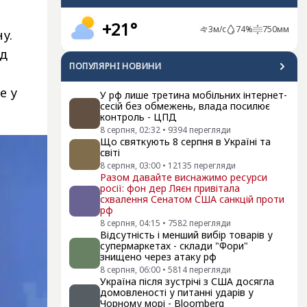
+21°
3
м/с
74
%
750
мм
у.
ид
ПОПУЛЯРНI НОВИНИ
е у
У рф лише третина мобільних інтернет-
сесій без обмежень, влада посилює
контроль - ЦПД
8 серпня, 02:32
•
9394
перегляди
Що святкують 8 серпня в Україні та
світі
8 серпня, 03:00
•
12135
перегляди
Разом давайте виснажимо ресурси
росії: фон дер Ляєн привітала
схвалення Сенатом США санкцій проти
рф
8 серпня, 04:15
•
7582
перегляди
Відсутність і менший вибір товарів у
супермаркетах - склади "Фори"
знищено через атаку рф
8 серпня, 06:00
•
5814
перегляди
Україна після зустрічі з США досягла
домовленості у питанні ударів у
Чорному морі - Bloomberg