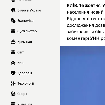
КИЇВ. 16 жовтня. 
Війна в Україні
населення новий в
Відповідні тест-с
Економіка
дослідження дозв
Суспільство
забезпечити біль
коментарі
УНН
ро
Кримінал
Світ
Київ
Здоров'я
Технології
Спорт
Культура