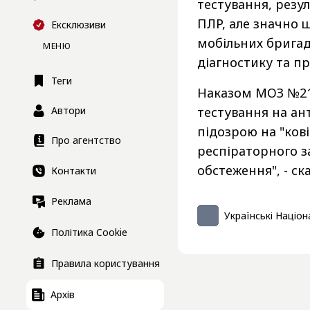
тестування, резу
ПЛР, але значно ш
Ексклюзиви
мобільних бригад
МЕНЮ
діагностику та п
Теги
Наказом МОЗ №212
Автори
тестування на ан
підозрою на "кові
Про агентство
респіраторного з
обстеження", - ска
Контакти
Реклама
Українські Націон
Політика Cookie
Правила користування
Архів