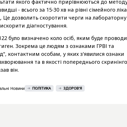
льтати якого фактично прирівнюються до метод
видші - всього за 15-30 хв на рівні сімейного ліка
. Це дозволить скоротити черги на лабораторну
рискорити діагностування.
2 було визначено коло осіб, яким буде провод
тиген. Зокрема це людям з ознаками ГРВІ та
д", контактним особам, у яких з'явилися ознаки
ахворювання та в якості попереднього скринінг
зав він.
альні Новини
ПОЛІТИКА
ЗДОРОВ'Я