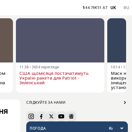
UK
RU
$
44.76
€
51.67
11:38
•
3654
перегляди
10:14
•
1369
ком
США щомісяця постачатимуть
Маск не д
Україні ракети для Patriot -
використо
 на
Зеленський
знищення
установо
СЛІДКУЙТЕ ЗА НАМИ
ння
ПОГОДА