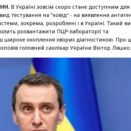
УНН.
В Україні зовсім скоро стане доступним для
ид тестування на "ковід" - на виявлення антиген
истеми, зокрема, розроблені і в Україні. Такий в
олить розвантажити ПЦР-лабораторії та
ш широке охоплення хворих діагностикою. Про ц
зповів головний санлікар України Віктор Ляшко.