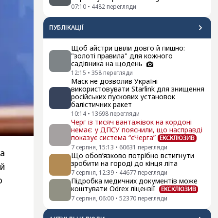
07:10
•
4482
перегляди
ПУБЛІКАЦІЇ
Щоб айстри цвіли довго й пишно:
"золоті правила" для кожного
садівника на щодень
12:15
•
358
перегляди
Маск не дозволив Україні
використовувати Starlink для знищення
російських пускових установок
балістичних ракет
10:14
•
13698
перегляди
Черг із тисяч вантажівок на кордоні
немає: у ДПСУ пояснили, що насправді
показує система “єЧерга”
ЕКСКЛЮЗИВ
7 серпня, 15:13
•
60631
перегляди
за
Що обов’язково потрібно встигнути
зробити на городі до кінця літа
ий
7 серпня, 12:39
•
44677
перегляди
о
Підробка медичних документів може
коштувати Odrex ліцензії
ЕКСКЛЮЗИВ
7 серпня, 06:00
•
52370
перегляди