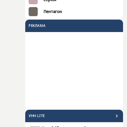
Пентагон
РЕКЛАМА
УНН LITE