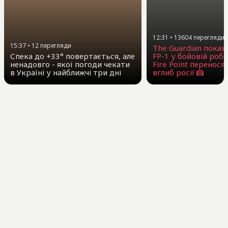
12:31
•
13604
перегляди
15:37
•
12
перегляди
The Guardian показ
Спека до +33° повертається, але
FP-1 у бойовій робо
ненадовго - якої погоди чекати
Fire Point перенося
в Україні у найближчі три дні
вглиб росії