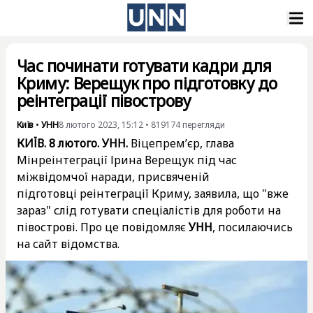
Час починати готувати кадри для
Криму: Верещук про підготовку до
реінтеграції півострову
Київ
•
УНН
8 лютого 2023, 15:12
•
819174
перегляди
КИЇВ. 8 лютого. УНН.
Віцепрем’єр, глава
Мінреінтеграції Ірина Верещук під час
міжвідомчої наради, присвяченій
підготовці реінтеграції Криму, заявила, що "вже
зараз" слід готувати спеціалістів для роботи на
півострові. Про це повідомляє
УНН
, посилаючись
на сайт відомства.