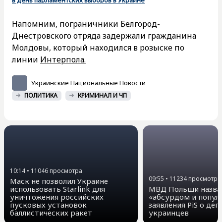
Напомним, пограничники Белгород-
Днестровского отряда задержали гражданина
Молдовы, который находился в розыске по
линии
Интерпола.
Украинские Национальные Новости
ПОЛИТИКА
КРИМИНАЛ И ЧП
10:14
•
11046
просмотра
09:55
•
11234
просмотра
Маск не позволил Украине
использовать Starlink для
МВД Польши назва
уничтожения российских
«абсурдом и попул
пусковых установок
заявления PiS о де
баллистических ракет
украинцев