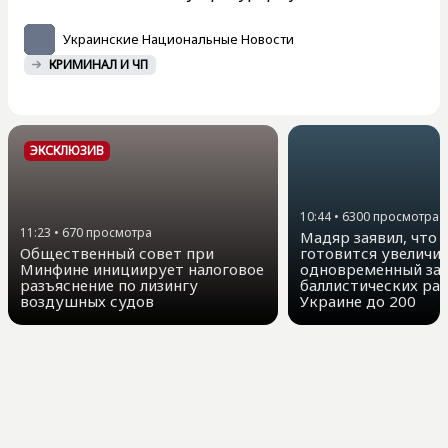
Украинские Национальные Новости
КРИМИНАЛ И ЧП
ЭКСКЛЮЗИВ
10:44
•
6300
просмотра
11:23
•
670
просмотра
Мадяр заявил, что 
Общественный совет при
готовится увеличи
Минфине инициирует налоговое
одновременный за
разъяснение по лизингу
баллистических рак
воздушных судов
Украине до 200