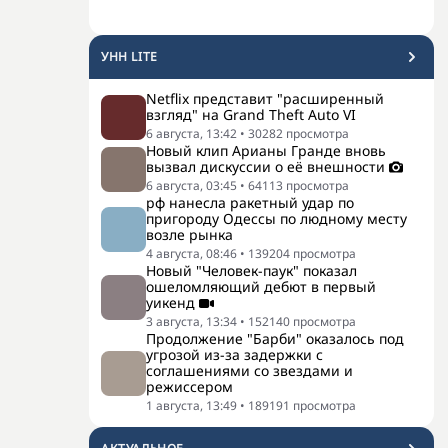
УНН LITE
Netflix представит "расширенный
взгляд" на Grand Theft Auto VI
6 августа, 13:42
•
30282
просмотра
Новый клип Арианы Гранде вновь
вызвал дискуссии о её внешности
6 августа, 03:45
•
64113
просмотра
рф нанесла ракетный удар по
пригороду Одессы по людному месту
возле рынка
4 августа, 08:46
•
139204
просмотра
Новый "Человек-паук" показал
ошеломляющий дебют в первый
уикенд
3 августа, 13:34
•
152140
просмотра
Продолжение "Барби" оказалось под
угрозой из-за задержки с
соглашениями со звездами и
режиссером
1 августа, 13:49
•
189191
просмотра