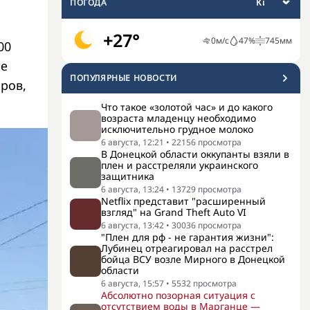
ПОГОДА
+27°
0
м/с
47
%
745
мм
00
ре
ПОПУЛЯРНЫЕ НОВОСТИ
ров,
Что такое «золотой час» и до какого
возраста младенцу необходимо
исключительно грудное молоко
6 августа, 12:21
•
22156
просмотра
В Донецкой области оккупанты взяли в
плен и расстреляли украинского
защитника
6 августа, 13:24
•
13729
просмотра
Netflix представит "расширенный
взгляд" на Grand Theft Auto VI
6 августа, 13:42
•
30036
просмотра
"Плен для рф - не гарантия жизни":
Лубинец отреагировал на расстрел
бойца ВСУ возле Мирного в Донецкой
области
6 августа, 15:57
•
5532
просмотра
Абсолютно позорная ситуация с
отсутствием воды в Марганце —