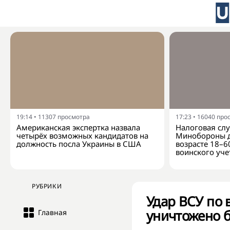
19:14
•
11307
просмотра
17:23
•
16040
про
Американская экспертка назвала
Налоговая слу
четырёх возможных кандидатов на
Минобороны д
должность посла Украины в США
возрасте 18–6
воинского уче
РУБРИКИ
Удар ВСУ по 
уничтожено б
Главная