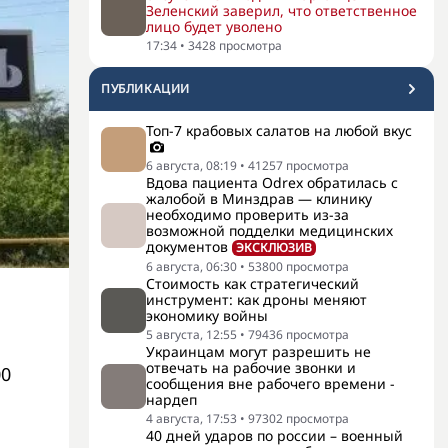
Зеленский заверил, что ответственное
лицо будет уволено
17:34
•
3428
просмотра
ПУБЛИКАЦИИ
Топ-7 крабовых салатов на любой вкус
6 августа, 08:19
•
41257
просмотра
Вдова пациента Odrex обратилась с
жалобой в Минздрав — клинику
необходимо проверить из-за
возможной подделки медицинских
документов
ЭКСКЛЮЗИВ
6 августа, 06:30
•
53800
просмотра
Стоимость как стратегический
инструмент: как дроны меняют
экономику войны
5 августа, 12:55
•
79436
просмотра
Украинцам могут разрешить не
отвечать на рабочие звонки и
00
сообщения вне рабочего времени -
нардеп
4 августа, 17:53
•
97302
просмотра
40 дней ударов по россии – военный