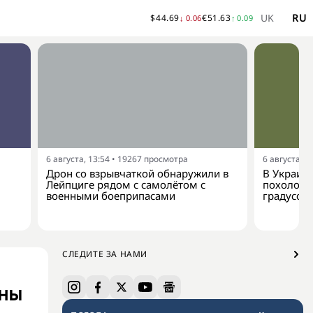
UK
RU
$
44.69
€
51.63
↓
0.06
↑
0.09
6 августа, 13:54
•
19267
просмотра
6 августа, 1
Дрон со взрывчаткой обнаружили в
В Украину
Лейпциге рядом с самолётом с
похолода
военными боеприпасами
градусов
СЛЕДИТЕ ЗА НАМИ
ены