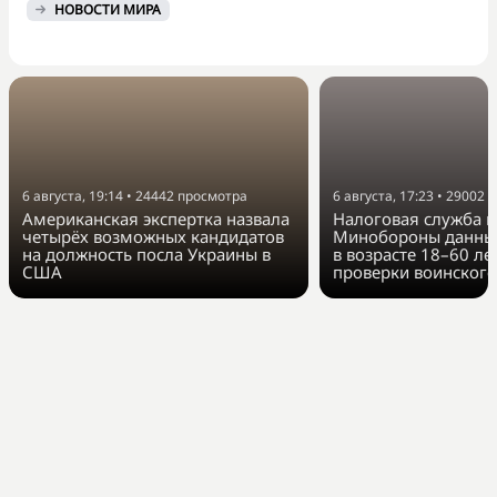
НОВОСТИ МИРА
6 августа, 19:14
•
24442
просмотра
6 августа, 17:23
•
29002
п
Американская экспертка назвала
Налоговая служба п
четырёх возможных кандидатов
Минобороны данные
на должность посла Украины в
в возрасте 18–60 ле
США
проверки воинского