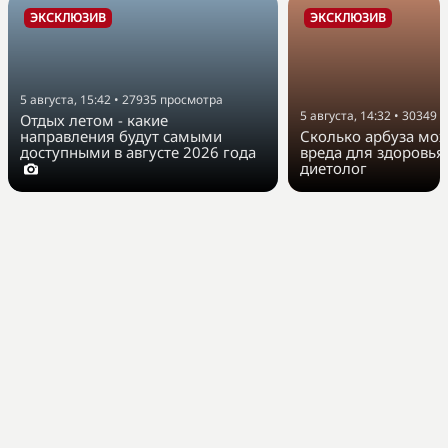
ЭКСКЛЮЗИВ
ЭКСКЛЮЗИВ
5 августа, 15:42
•
27935
просмотра
5 августа, 14:32
•
30349
п
Отдых летом - какие
направления будут самыми
Сколько арбуза мож
доступными в августе 2026 года
вреда для здоровья
диетолог