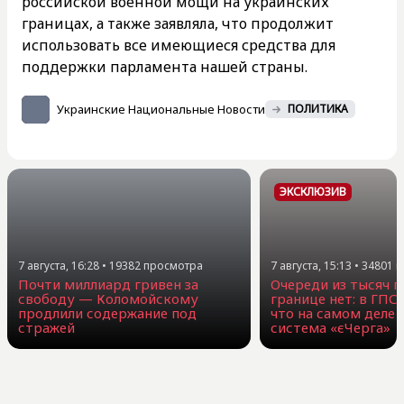
российской военной мощи на украинских
границах, а также заявляла, что продолжит
использовать все имеющиеся средства для
поддержки парламента нашей страны.
Украинские Национальные Новости
ПОЛИТИКА
ЭКСКЛЮЗИВ
7 августа, 16:28
•
19382
просмотра
7 августа, 15:13
•
34801
п
Почти миллиард гривен за
Очереди из тысяч г
свободу — Коломойскому
границе нет: в ГПС
продлили содержание под
что на самом деле 
стражей
система «єЧерга»