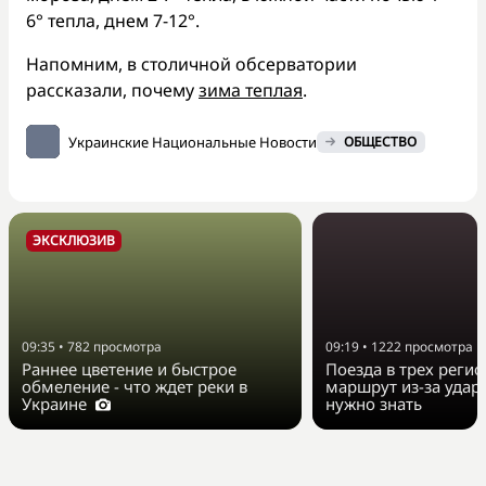
6° тепла, днем 7-12°.
Напомним, в столичной обсерватории
рассказали, почему
зима теплая
.
Украинские Национальные Новости
ОБЩЕСТВО
ЭКСКЛЮЗИВ
09:35
•
782
просмотра
09:19
•
1222
просмотра
Раннее цветение и быстрое
Поезда в трех реги
обмеление - что ждет реки в
маршрут из-за удар
Украине
нужно знать