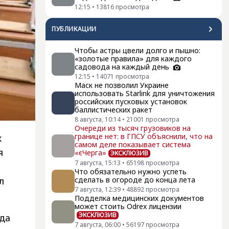
12:15
•
13816
просмотра
ПУБЛИКАЦИИ
Чтобы астры цвели долго и пышно:
«золотые правила» для каждого
садовода на каждый день
12:15
•
14071
просмотра
Маск не позволил Украине
использовать Starlink для уничтожения
российских пусковых установок
баллистических ракет
8 августа, 10:14
•
21001
просмотра
Очереди из тысяч грузовиков на
границе нет: в ГПСУ объяснили, что на
х
самом деле показывает система
я
«єЧерга»
ЭКСКЛЮЗИВ
7 августа, 15:13
•
65198
просмотра
Что обязательно нужно успеть
л
сделать в огороде до конца лета
7 августа, 12:39
•
48892
просмотра
Подделка медицинских документов
может стоить Odrex лицензии
ЭКСКЛЮЗИВ
гда
7 августа, 06:00
•
56197
просмотра