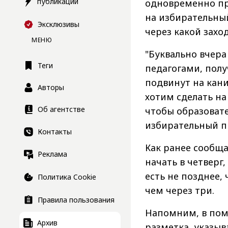
публикации
одновременно пр
на избирательный
Эксклюзивы
через какой заход
МЕНЮ
"Буквально вчер
Теги
педагогами, полу
подвинут на кани
Авторы
хотим сделать на
Об агентстве
чтобы образовате
избирательный пр
Контакты
Как ранее сообща
Реклама
начать в четверг,
есть не позднее,
Политика Cookie
чем через три.
Правила пользования
Напомним, в пом
Архив
разметка
, указы