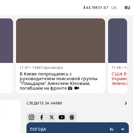
UK
RU
$
44.76
€
51.67
11:47
•
14467
просмотра
11:38
•
1443
В Киеве попрощались с
США буду
руководителем поисковой группы
Украине р
"Плацдарм" Алексеем Юковым,
Зеленски
погибшим на фронте
СЛЕДИТЕ ЗА НАМИ
0
ПОГОДА