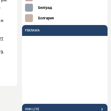
.
Белград
Болгария
ин
РЕКЛАМА
ут
9.
УНН LITE