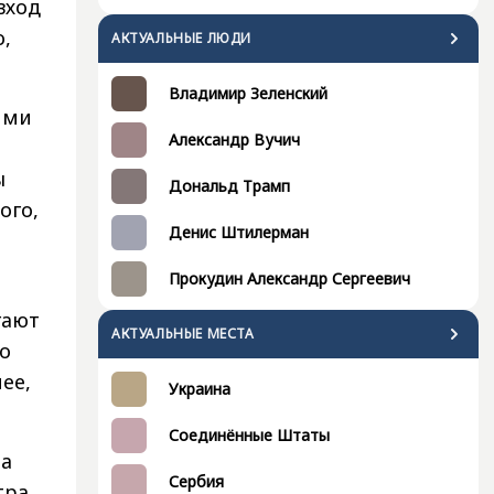
вход
,
АКТУАЛЬНЫЕ ЛЮДИ
Владимир Зеленский
ими
Александр Вучич
ы
Дональд Трамп
ого,
Денис Штилерман
Прокудин Александр Сергеевич
гают
АКТУАЛЬНЫЕ МЕСТА
то
ее,
Украина
Соединённые Штаты
на
Сербия
ра.