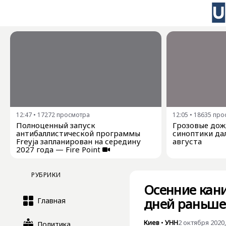
12:47
•
17272
просмотра
12:05
•
18635
про
Полноценный запуск
Грозовые дожд
антибаллистической программы
синоптики дал
Freyja запланирован на середину
августа
2027 года — Fire Point
РУБРИКИ
Осенние кани
дней раньше
Главная
Киев
•
УНН
2 октября 2020,
Политика