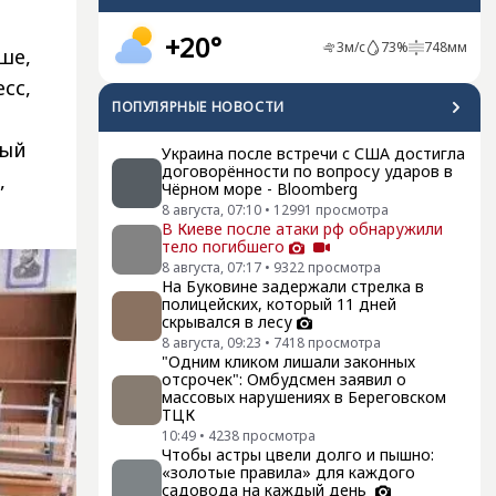
+20°
3
м/с
73
%
748
мм
ше,
сс,
ПОПУЛЯРНЫЕ НОВОСТИ
ный
Украина после встречи с США достигла
договорённости по вопросу ударов в
,
Чёрном море - Bloomberg
8 августа, 07:10
•
12991
просмотра
В Киеве после атаки рф обнаружили
тело погибшего
8 августа, 07:17
•
9322
просмотра
На Буковине задержали стрелка в
полицейских, который 11 дней
скрывался в лесу
8 августа, 09:23
•
7418
просмотра
"Одним кликом лишали законных
отсрочек": Омбудсмен заявил о
массовых нарушениях в Береговском
ТЦК
10:49
•
4238
просмотра
Чтобы астры цвели долго и пышно:
«золотые правила» для каждого
садовода на каждый день