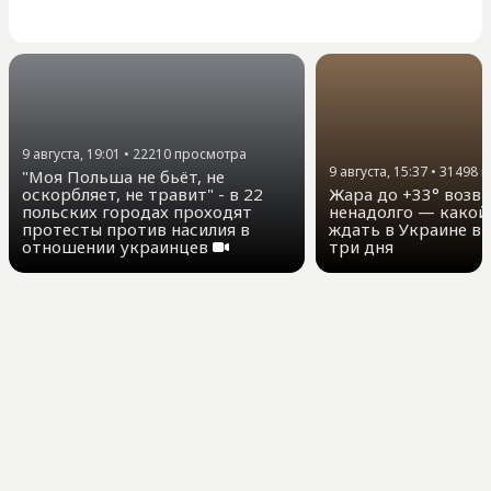
9 августа, 19:01
•
22210
просмотра
9 августа, 15:37
•
31498
п
"Моя Польша не бьёт, не
оскорбляет, не травит" - в 22
Жара до +33° возв
польских городах проходят
ненадолго — какой
протесты против насилия в
ждать в Украине в
отношении украинцев
три дня