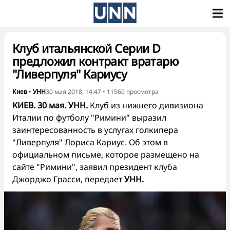
Клуб итальянской Серии D
предложил контракт вратарю
"Ливерпуля" Кариусу
Киев
•
УНН
30 мая 2018, 14:47
•
11560
просмотра
КИЕВ. 30 мая. УНН.
Клуб из нижнего дивизиона
Италии по футболу "Римини" выразил
заинтересованность в услугах голкипера
"Ливерпуля" Лориса Кариус. Об этом в
официальном письме, которое размещено на
сайте "Римини", заявил президент клуба
Джорджо Грасси, передает
УНН.