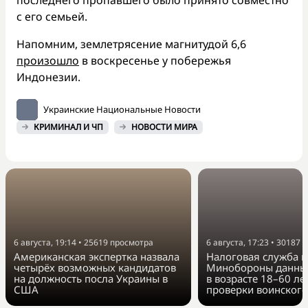
с его семьей.
Напомним, землетрясение магнитудой 6,6
произошло
в воскресенье у побережья
Индонезии.
Украинские Национальные Новости
КРИМИНАЛ И ЧП
НОВОСТИ МИРА
6 августа, 19:14
•
25619
просмотра
6 августа, 17:23
•
30187
п
Американская экспертка назвала
Налоговая служба п
четырёх возможных кандидатов
Минобороны данные
на должность посла Украины в
в возрасте 18–60 ле
США
проверки воинского