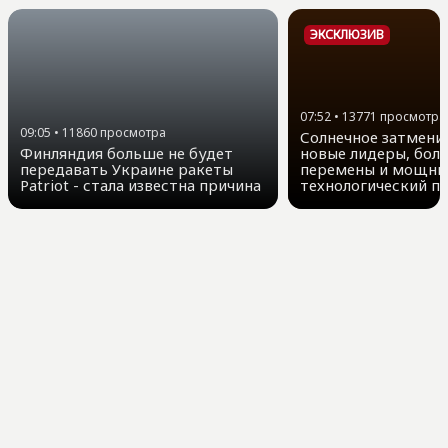
ЭКСКЛЮЗИВ
07:52
•
13771
просмотра
09:05
•
11860
просмотра
Солнечное затмение
Финляндия больше не будет
новые лидеры, бол
передавать Украине ракеты
перемены и мощны
Patriot - стала известна причина
технологический п