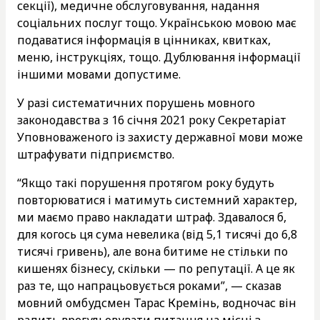
секції), медичне обслуговування, надання
соціальних послуг тощо. Українською мовою має
подаватися інформація в цінниках, квитках,
меню, інструкціях, тощо. Дублювання інформації
іншими мовами допустиме.
У разі систематичних порушень мовного
законодавства з 16 січня 2021 року Секретаріат
Уповноваженого із захисту державної мови може
штрафувати підприємство.
“Якщо такі порушення протягом року будуть
повторюватися і матимуть системний характер,
ми маємо право накладати штраф. Здавалося б,
для когось ця сума невелика (від 5,1 тисячі до 6,8
тисячі гривень), але вона битиме не стільки по
кишенях бізнесу, скільки — по репутації. А це як
раз те, що напрацьовується роками”, — сказав
мовний омбудсмен Тарас Кремінь, водночас він
радить врегульовувати питання на місці з