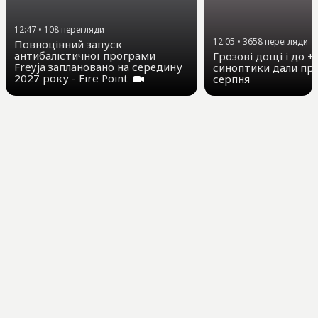
12:47
•
108
перегляди
12:05
•
3658
перегляди
Повноцінний запуск
антибалістичної програми
Грозові дощі і до +3
Freyja заплановано на середину
синоптики дали про
2027 року - Fire Point
серпня