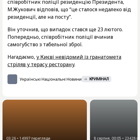
співробітник поліції резиденцію Президента,
М.Жукович відповів, що “це сталося недалеко від
резиденції, але на посту”.
Він уточнив, що випадок стався ще 23 лютого.
Попередньо, співробітник поліції вчинив
самогубство з табельної зброї.
Нагадаємо,
у Києві невідомий із гранатомета
стріляв у терасу ресторану
.
Українські Національні Новини
КРИМІНАЛ
03:26
•
14997
перегляди
8 серпня, 00:05
•
23428
п