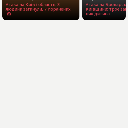
Атака на Київ і область: 3
Атака на Броварсь
людини загинули, 7 поранених
Київщини: троє заг
них дитина