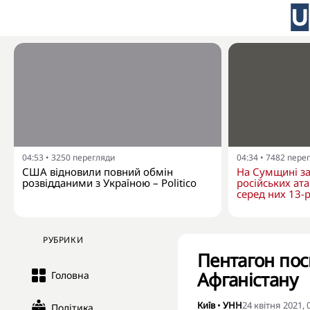
04:53
•
3250
перегляди
04:34
•
7482
пере
США відновили повний обмін
На Сумщині за
розвідданими з Україною – Politico
російських ат
серед них 13-
РУБРИКИ
Пентагон пос
Афганістану
Головна
Київ
•
УНН
24 квітня 2021, 
Політика