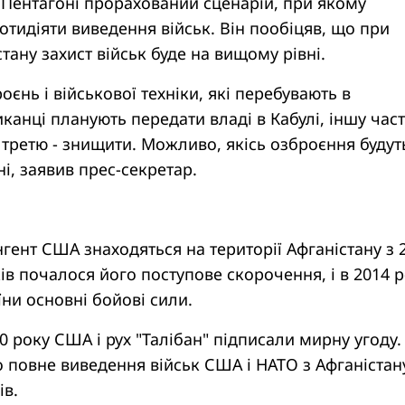
в Пентагоні прорахований сценарій, при якому
отидіяти виведення військ. Він пообіцяв, що при
стану захист військ буде на вищому рівні.
оєнь і військової техніки, які перебувають в
иканці планують передати владі в Кабулі, іншу час
, третю - знищити. Можливо, якісь озброєння будут
ні, заявив прес-секретар.
гент США знаходяться на території Афганістану з 
ків почалося його поступове скорочення, і в 2014 р
ни основні бойові сили.
20 року США і рух "Талібан" підписали мирну угоду.
 повне виведення військ США і НАТО з Афганістан
ів.