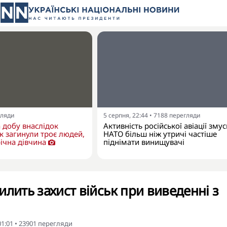
гляди
5 серпня, 22:44
•
7188
перегляди
 добу внаслідок
Активність російської авіації зму
ак загинули троє людей,
НАТО більш ніж утричі частіше
річна дівчина
піднімати винищувачі
илить захист військ при виведенні з
01:01
•
23901
перегляди