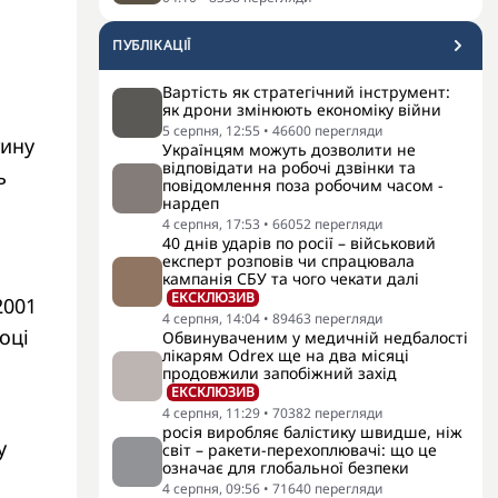
ПУБЛІКАЦІЇ
Вартість як стратегічний інструмент:
як дрони змінюють економіку війни
5 серпня, 12:55
•
46600
перегляди
тину
Українцям можуть дозволити не
відповідати на робочі дзвінки та
ь
повідомлення поза робочим часом -
нардеп
4 серпня, 17:53
•
66052
перегляди
40 днів ударів по росії – військовий
експерт розповів чи спрацювала
кампанія СБУ та чого чекати далі
ЕКСКЛЮЗИВ
2001
4 серпня, 14:04
•
89463
перегляди
оці
Обвинуваченим у медичній недбалості
лікарям Odrex ще на два місяці
продовжили запобіжний захід
ЕКСКЛЮЗИВ
4 серпня, 11:29
•
70382
перегляди
росія виробляє балістику швидше, ніж
у
світ – ракети-перехоплювачі: що це
означає для глобальної безпеки
4 серпня, 09:56
•
71640
перегляди