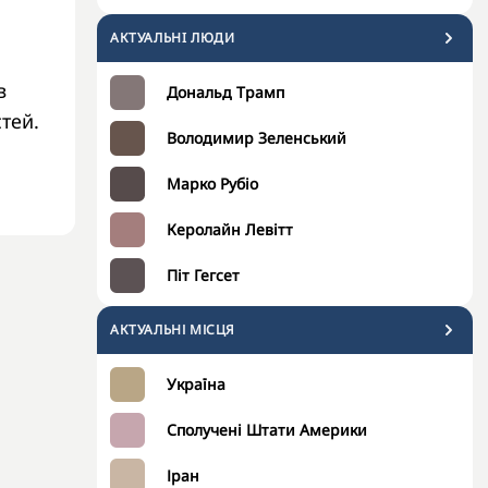
АКТУАЛЬНI ЛЮДИ
в
Дональд Трамп
тей.
Володимир Зеленський
Марко Рубіо
Керолайн Левітт
Піт Гегсет
АКТУАЛЬНІ МІСЦЯ
Україна
Сполучені Штати Америки
Іран