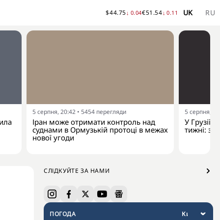
UK
RU
$
44.75
€
51.54
↓
0.04
↓
0.11
5 серпня, 20:42
•
5454
перегляди
5 серпня, 18
сила
Іран може отримати контроль над
У Грузії т
суднами в Ормузькій протоці в межах
тижні: зу
нової угоди
СЛІДКУЙТЕ ЗА НАМИ
ПОГОДА