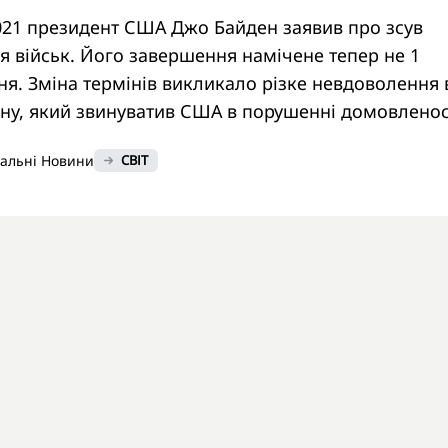
2021 президент США Джо Байден заявив про зсув
я військ. Його завершення намічене тепер не 1
сня. Зміна термінів викликало різке невдоволення 
ану, який звинуватив США в порушенні домовленос
нальні Новини
СВІТ