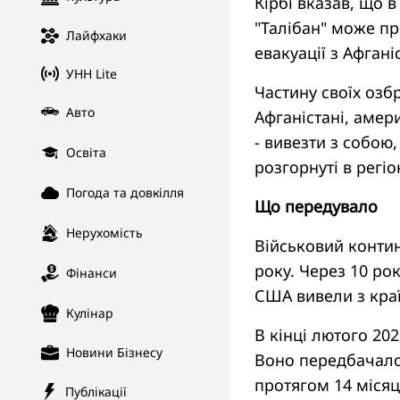
Кірбі вказав, що 
"Талібан" може пр
Лайфхаки
евакуації з Афгані
УНН Lite
Частину своїх озбр
Авто
Афганістані, амер
- вивезти з собою
Освіта
розгорнуті в регіо
Погода та довкілля
Що передувало
Нерухомість
Військовий контин
року. Через 10 ро
Фінанси
США вивели з краї
Кулінар
В кінці лютого 20
Новини Бізнесу
Воно передбачало
протягом 14 місяц
Публікації