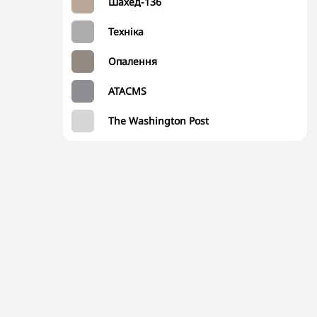
Шахед-136
Техніка
Опалення
ATACMS
The Washington Post