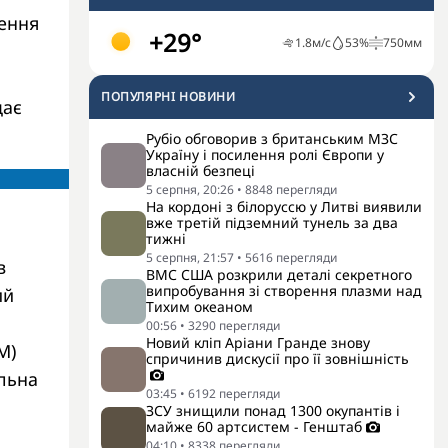
ення
+29°
1.8
м/с
53
%
750
мм
ПОПУЛЯРНI НОВИНИ
дає
Рубіо обговорив з британським МЗС
Україну і посилення ролі Європи у
власній безпеці
5 серпня, 20:26
•
8848
перегляди
На кордоні з білоруссю у Литві виявили
вже третій підземний тунель за два
тижні
5 серпня, 21:57
•
5616
перегляди
в
ВМС США розкрили деталі секретного
випробування зі створення плазми над
ий
Тихим океаном
00:56
•
3290
перегляди
Новий кліп Аріани Гранде знову
М)
спричинив дискусії про її зовнішність
льна
03:45
•
6192
перегляди
ЗСУ знищили понад 1300 окупантів і
майже 60 артсистем - Генштаб
04:10
•
8338
перегляди