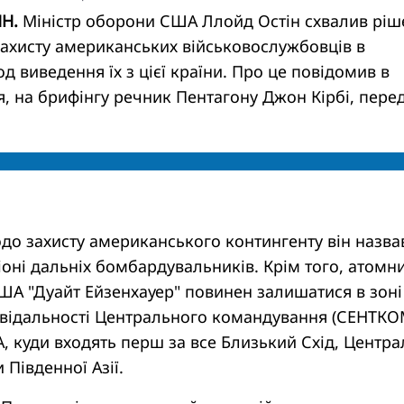
НН.
Міністр оборони США Ллойд Остін схвалив ріш
ахисту американських військовослужбовців в
од виведення їх з цієї країни. Про це повідомив в
ня, на брифінгу речник Пентагону Джон Кірбі, пере
одо захисту американського контингенту він назва
іоні дальніх бомбардувальників. Крім того, атомн
ША "Дуайт Ейзенхауер" повинен залишатися в зоні
овідальності Центрального командування (СЕНТКО
 куди входять перш за все Близький Схід, Центра
и Південної Азії.