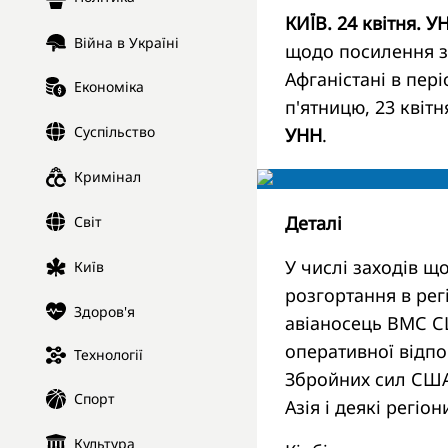
КИЇВ. 24 квітня. У
Війна в Україні
щодо посилення з
Афганістані в пері
Економіка
п'ятницю, 23 квіт
Суспільство
УНН
.
Кримінал
Деталі
Світ
У числі заходів щ
Київ
розгортання в рег
Здоров'я
авіаносець ВМС С
оперативної відп
Технології
Збройних сил США,
Спорт
Азія і деякі регіон
Культура