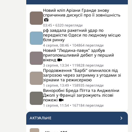
Новий кліп Аріани Гранде знову
спричинив дискусії про її зовнішність
03:45
•
6320
перегляди
рф завдала ракетний удар по
передмістю Одеси по людному місцю
біля ринку
4 серпня, 08:46
•
104864
перегляди
Новий "Людина-павук" здобув
приголомшливий дебют у перший
вікенд
3 серпня, 13:34
•
119828
перегляди
Продовження "Барбі" опинилося під
загрозою через затримку з угодами зі
зірками та режисеркою
1 серпня, 13:49
•
158935
перегляди
Виноробні Бреда Пітта та Анджеліни
Джолі у Франції загрожують лісові
пожежі
1 серпня, 11:54
•
167184
перегляди
АКТУАЛЬНЕ