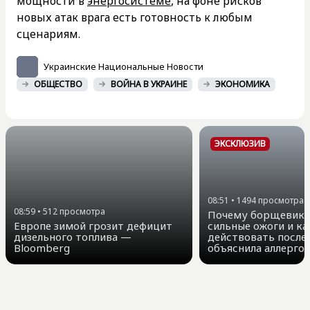
мощности в
энергосистеме
, на фоне рисков
новых атак врага есть готовность к любым
сценариям.
Украинские Национальные Новости
ОБЩЕСТВО
ВОЙНА В УКРАИНЕ
ЭКОНОМИКА
ЭКСКЛЮЗИВ
08:51
•
1494
просмотра
08:59
•
512
просмотра
Почему борщевик 
Европе зимой грозит дефицит
сильные ожоги и ка
дизельного топлива —
действовать после
Bloomberg
объяснила аллергол