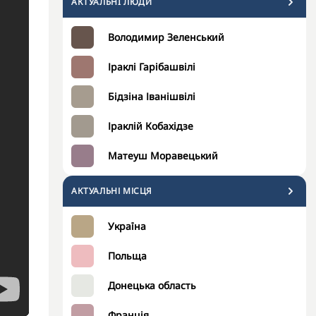
АКТУАЛЬНI ЛЮДИ
Володимир Зеленський
Іраклі Гарібашвілі
Бідзіна Іванішвілі
Іраклій Кобахідзе
Матеуш Моравецький
АКТУАЛЬНІ МІСЦЯ
Україна
Польща
Донецька область
Франція