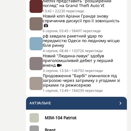
Netflix представить "розширений
погляд" на Grand Theft Auto VI
13:42
•
22230
перегляди
Новий кліп Аріани Гранде знову
спричинив дискусії про її зовнішність
6 серпня, 03:45
•
58497
перегляди
рф завдала ракетний удар по
передмістю Одеси по людному місцю
біля ринку
4 серпня, 08:46
•
133726
перегляди
Новий "Людина-павук" здобув
приголомшливий дебют у перший
вікенд
3 серпня, 13:34
•
146792
перегляди
Продовження "Барбі" опинилося під
загрозою через затримку з угодами зі
зірками та режисеркою
1 серпня, 13:49
•
184239
перегляди
АКТУАЛЬНЕ
MIM-104 Patriot
Brent