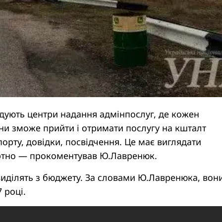
удують центри надання адмінпослуг, де кожен
ни зможе прийти і отримати послугу на кшталт
орту, довідки, посвідчення. Це має виглядати
ртно — прокоментував Ю.Лавренюк.
иділять з бюджету. За словами Ю.Лавренюка, вон
 році.