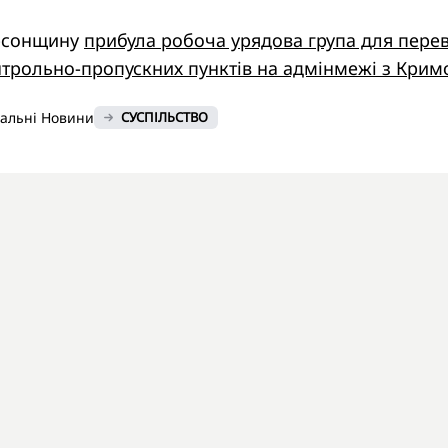
ерсонщину
прибула робоча урядова група для пере
трольно-пропускних пунктів на адмінмежі з Кри
нальні Новини
СУСПІЛЬСТВО