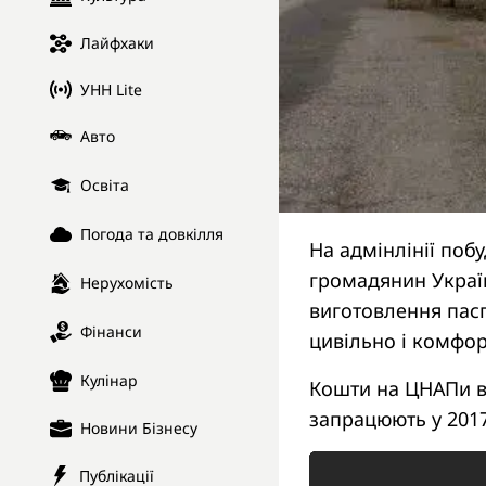
Лайфхаки
УНН Lite
Авто
Освіта
Погода та довкілля
На адмінлінії поб
громадянин Украї
Нерухомість
виготовлення пасп
Фінанси
цивільно і комфо
Кулінар
Кошти на ЦНАПи в
запрацюють у 2017
Новини Бізнесу
Публікації