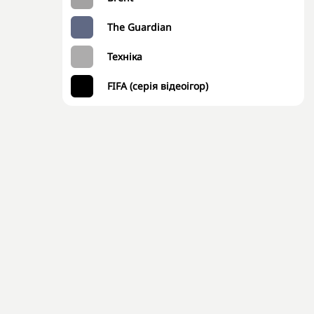
The Guardian
Техніка
FIFA (серія відеоігор)