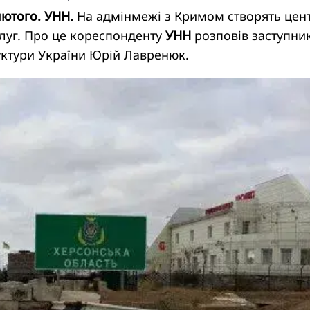
лютого. УНН.
На адмінмежі з Кримом створять цен
луг. Про це кореспонденту
УНН
розповів заступни
уктури України Юрій Лавренюк.