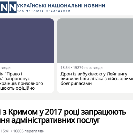
егляди
13:54
•
15279
перегляди
я "Право і
Дрон із вибухівкою у Лейпцигу
ь" запропонує
виявили біля літака з військовим
країнців призовного
боєприпасами
рацюють офіційно
 з Кримом у 2017 році запрацюють
ня адміністративних послуг
 15:41
•
10805
перегляди