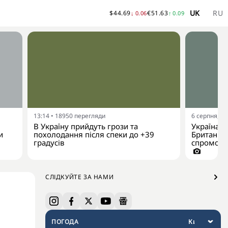
UK
RU
$
44.69
€
51.63
↓
0.06
↑
0.09
13:14
•
18950
перегляди
6 серпня, 10
В Україну прийдуть грози та
Україна р
и
похолодання після спеки до +39
Британії 
градусів
спроможно
СЛІДКУЙТЕ ЗА НАМИ
ПОГОДА