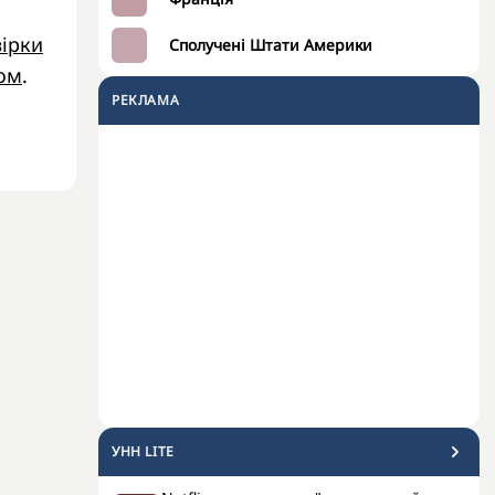
вірки
Сполучені Штати Америки
мом
.
РЕКЛАМА
УНН LITE