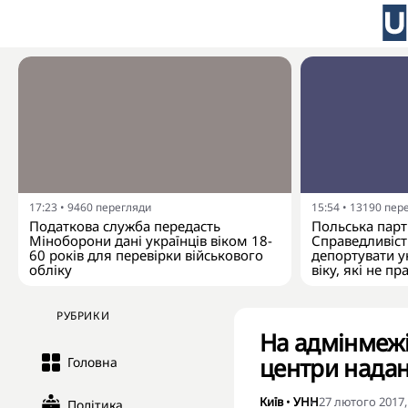
17:23
•
9460
перегляди
15:54
•
13190
пер
Податкова служба передасть
Польська парті
Міноборони дані українців віком 18-
Справедливіст
60 років для перевірки військового
депортувати у
обліку
віку, які не п
РУБРИКИ
На адмінмежі
центри надан
Головна
Київ
•
УНН
27 лютого 2017,
Політика