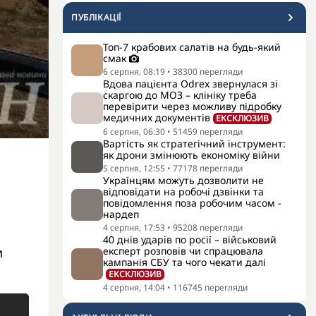
ПУБЛІКАЦІЇ
Топ-7 крабових салатів на будь-який
смак
6 серпня, 08:19
•
38300
перегляди
Вдова пацієнта Odrex звернулася зі
скаргою до МОЗ – клініку треба
перевірити через можливу підробку
медичних документів
ЕКСКЛЮЗИВ
6 серпня, 06:30
•
51459
перегляди
Вартість як стратегічний інструмент:
як дрони змінюють економіку війни
5 серпня, 12:55
•
77178
перегляди
Українцям можуть дозволити не
відповідати на робочі дзвінки та
повідомлення поза робочим часом -
нардеп
4 серпня, 17:53
•
95208
перегляди
40 днів ударів по росії – військовий
и
експерт розповів чи спрацювала
кампанія СБУ та чого чекати далі
ЕКСКЛЮЗИВ
4 серпня, 14:04
•
116745
перегляди