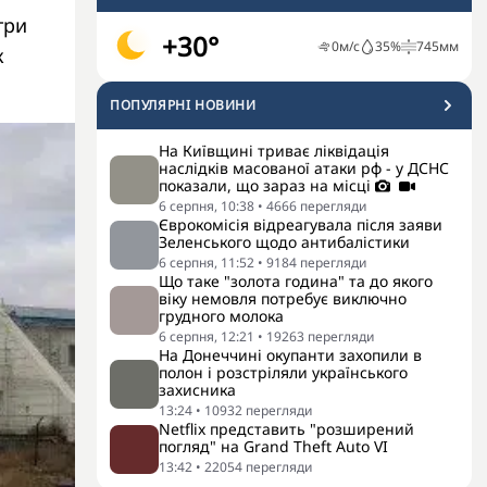
три
+30°
0
м/с
35
%
745
мм
к
ПОПУЛЯРНI НОВИНИ
На Київщині триває ліквідація
наслідків масованої атаки рф - у ДСНС
показали, що зараз на місці
6 серпня, 10:38
•
4666
перегляди
Єврокомісія відреагувала після заяви
Зеленського щодо антибалістики
6 серпня, 11:52
•
9184
перегляди
Що таке "золота година" та до якого
віку немовля потребує виключно
грудного молока
6 серпня, 12:21
•
19263
перегляди
На Донеччині окупанти захопили в
полон і розстріляли українського
захисника
13:24
•
10932
перегляди
Netflix представить "розширений
погляд" на Grand Theft Auto VI
13:42
•
22054
перегляди