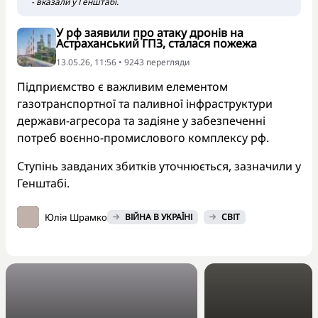
- вказали у Генштабі.
У рф заявили про атаку дронів на
Астраханський ГПЗ, сталася пожежа
13.05.26, 11:56 • 9243 перегляди
Підприємство є важливим елементом
газотранспортної та паливної інфраструктури
держави-агресора та задіяне у забезпеченні
потреб воєнно-промислового комплексу рф.
Ступінь завданих збитків уточнюється, зазначили у
Генштабі.
Юлія Шрамко
ВІЙНА В УКРАЇНІ
СВІТ