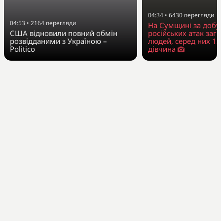
04:34
•
6430
перегляди
04:53
•
2164
перегляди
На Сумщині за добу
США відновили повний обмін
російських атак заг
розвідданими з Україною –
людей, серед них 13
Politico
дівчина