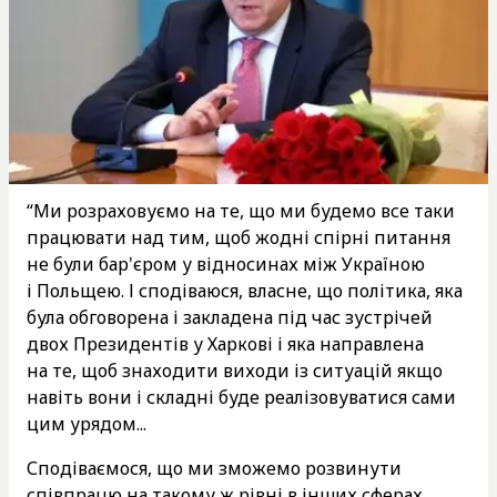
“Ми розраховуємо на те, що ми будемо все таки
працювати над тим, щоб жодні спірні питання
не були бар'єром у відносинах між Україною
і Польщею. І сподіваюся, власне, що політика, яка
була обговорена і закладена під час зустрічей
двох Президентів у Харкові і яка направлена
на те, щоб знаходити виходи із ситуацій якщо
навіть вони і складні буде реалізовуватися сами
цим урядом...
Сподіваємося, що ми зможемо розвинути
співпрацю на такому ж рівні в інших сферах