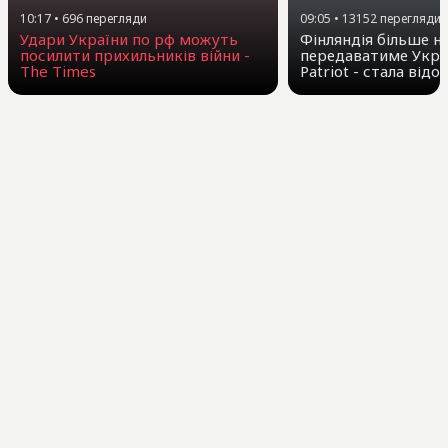
10:17
•
696
перегляди
09:05
•
13152
перегляди
Удари України по рф можуть
Фінляндія більше н
посилити прихильників війни -
передаватиме Укра
The Times
Patriot - стала від