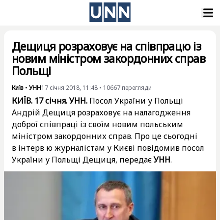
Дещиця розраховує на співпрацю із
новим міністром закордонних справ
Польщі
Київ
•
УНН
17 січня 2018, 11:48
•
10667
перегляди
КИЇВ. 17 січня. УНН.
Посол України у Польщі
Андрій Дещиця розраховує на налагодження
доброї співпраці із своїм новим польським
міністром закордонних справ. Про це сьогодні
в інтерв ю журналістам у Києві повідомив посол
України у Польщі Дещиця, передає
УНН
.