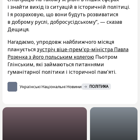
і знайти вихід із ситуацій в історичній політиці.
І я розраховую, що вони будуть розвиватися
в доброму руслі, добросусідському”, — сказав
Дещиця.
Нагадаємо, упродовж найближчого місяця
планується
зустріч віце-прем'єр-міністра Павла
Розенка з його польським колегою
Пьотром
Глінським, які займаються питаннями
гуманітарної політики і історичної пам'яті.
Українські Національні Новини
ПОЛІТИКА