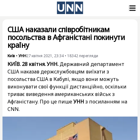
США наказали співробітникам
посольства в Афганістані покинути
країну
Київ
•
УНН
27 квітня 2021, 23:34
•
18342
перегляди
КИЇВ. 28 квітня. УНН.
Державний департамент
США наказав держслужбовцям виїхати з
посольства США в Кабулі, якщо вони можуть
виконувати свої функції дистанційно, оскільки
триває виведення американських військ з
Афганістану. Про це пише
УНН
з посиланням на
CNN.