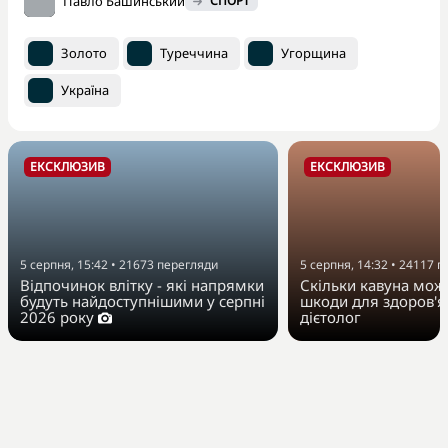
Павло Башинський
СПОРТ
Золото
Туреччина
Угорщина
Україна
ЕКСКЛЮЗИВ
ЕКСКЛЮЗИВ
5 серпня, 15:42
•
21673
перегляди
5 серпня, 14:32
•
24117
п
Відпочинок влітку - які напрямки
Скільки кавуна можн
будуть найдоступнішими у серпні
шкоди для здоров'я
2026 року
дієтолог