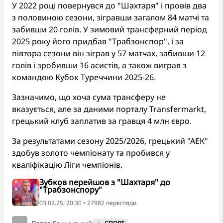
У 2022 році повернувся до "Шахтаря" і провів два
з половиною сезони, зігравши загалом 84 матчі та
забивши 20 голів. У зимовий трансферний період
2025 року його придбав "Трабзонспор", і за
півтора сезони він зіграв у 57 матчах, забивши 12
голів і зробивши 16 асистів, а також виграв з
командою Кубок Туреччини 2025-26.
Зазначимо, що хоча сума трансферу не
вказується, але за даними порталу Transfermarkt,
грецький клуб заплатив за гравця 4 млн євро.
За результатами сезону 2025/2026, грецький "АЕК"
здобув золото чемпіонату та пробився у
кваліфікацію Ліги чемпіонів.
Зубков перейшов з "Шахтаря" до
"Трабзонспору"
03.02.25, 20:30 • 27982 перегляди