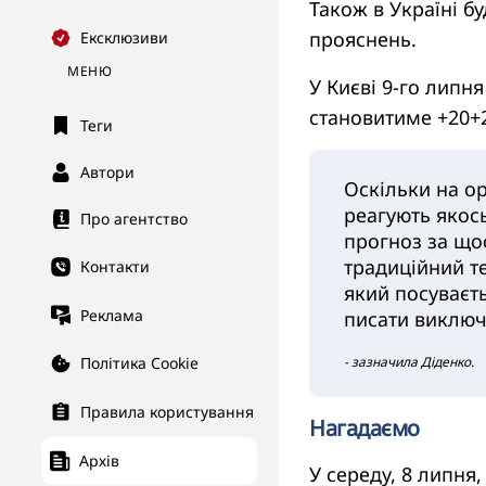
Також в Україні б
прояснень.
Ексклюзиви
МЕНЮ
У Києві 9-го липн
становитиме +20+2
Теги
Автори
Оскільки на о
реагують якос
Про агентство
прогноз за що
традиційний те
Контакти
який посуваєть
Реклама
писати виключ
Політика Cookie
- зазначила Діденко.
Правила користування
Нагадаємо
Архів
У середу, 8 липня,