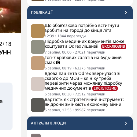
ПУБЛІКАЦІЇ
Що обов’язково потрібно встигнути
зробити на городі до кінця літа
12:39
•
1844
перегляди
Підробка медичних документів може
12+18
коштувати Odrex ліцензії
ЕКСКЛЮЗИВ
УНН
7 серпня, 06:00
•
27021
перегляди
Топ-7 крабових салатів на будь-який
смак
6 серпня, 08:19
•
63275
перегляди
Вдова пацієнта Odrex звернулася зі
скаргою до МОЗ – клініку треба
перевірити через можливу підробку
медичних документів
ЕКСКЛЮЗИВ
6 серпня, 06:30
•
72512
перегляди
Вартість як стратегічний інструмент:
та
як дрони змінюють економіку війни
5 серпня, 12:55
•
99987
перегляди
АКТУАЛЬНI ЛЮДИ