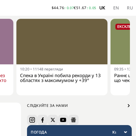
UK
EN
RU
$
44.76
€
51.67
↑
0.07
↑
0.05
ЕКСКЛЮЗ
10:20
•
11148
перегляди
09:35
•
1375
рез
Спека в Україні побила рекорди у 13
Раннє цві
хто
областях з максимумом у +39°
що чекає 
СЛІДКУЙТЕ ЗА НАМИ
ПОГОДА