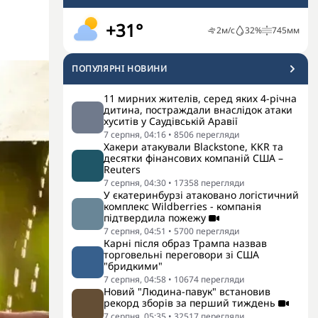
+31°
2
м/с
32
%
745
мм
ПОПУЛЯРНI НОВИНИ
11 мирних жителів, серед яких 4-річна
дитина, постраждали внаслідок атаки
хуситів у Саудівській Аравії
7 серпня, 04:16
•
8506
перегляди
Хакери атакували Blackstone, KKR та
десятки фінансових компаній США –
Reuters
7 серпня, 04:30
•
17358
перегляди
У єкатеринбурзі атаковано логістичний
комплекс Wildberries - компанія
підтвердила пожежу
7 серпня, 04:51
•
5700
перегляди
Карні після образ Трампа назвав
торговельні переговори зі США
"бридкими"
7 серпня, 04:58
•
10674
перегляди
Новий "Людина-павук" встановив
рекорд зборів за перший тиждень
7 серпня, 05:35
•
32517
перегляди