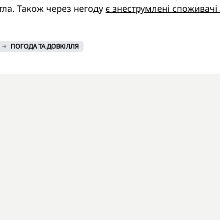
тла. Також через негоду
є знеструмлені споживачі
ПОГОДА ТА ДОВКІЛЛЯ