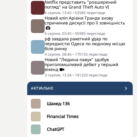
Netflix представить "розширений
погляд" на Grand Theft Auto VI
6 серпня, 13:42
•
63580
перегляди
Новий кліп Аріани Гранде знову
спричинив дискусії про її зовнішність
6 серпня, 03:45
•
95985
перегляди
рф завдала ракетний удар по
передмістю Одеси по людному місцю
біля ринку
4 серпня, 08:46
•
170155
перегляди
Новий "Людина-павук" здобув
приголомшливий дебют у перший
вікенд
3 серпня, 13:34
•
181320
перегляди
АКТУАЛЬНЕ
Шахед-136
Financial Times
ChatGPT