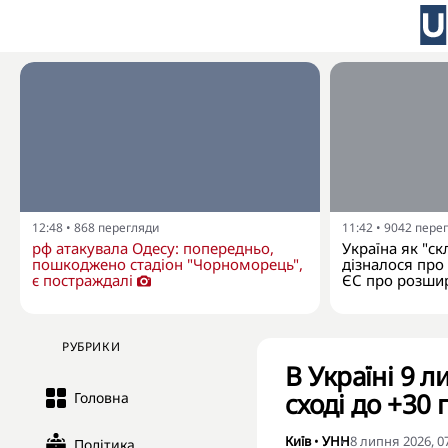
12:48
•
868
перегляди
11:42
•
9042
пере
рф атакувала Одесу: попередньо,
Україна як "ск
пошкоджено стадіон "Чорноморець",
дізналося про
є постраждалі
ЄС про розши
РУБРИКИ
В Україні 9 л
сході до +30 
Головна
Київ
•
УНН
8 липня 2026, 0
Політика