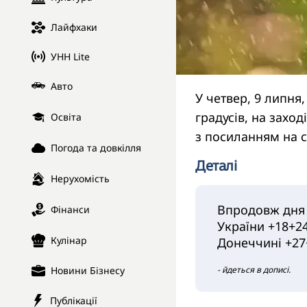
Лайфхаки
УНН Lite
Авто
У четвер, 9 липня,
градусів, на захо
Освіта
з посиланням на 
Погода та довкілля
Деталі
Нерухомість
Впродовж дня 
Фінанси
України +18+24
Кулінар
Донеччині +27+
Новини Бізнесу
- йдеться в дописі.
Публікації