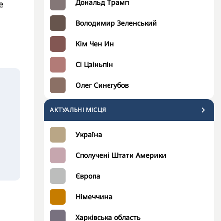
Дональд Трамп
е
Володимир Зеленський
Кім Чен Ин
Сі Цзіньпін
Олег Синєгубов
АКТУАЛЬНІ МІСЦЯ
Україна
Сполучені Штати Америки
Європа
Німеччина
Харківська область