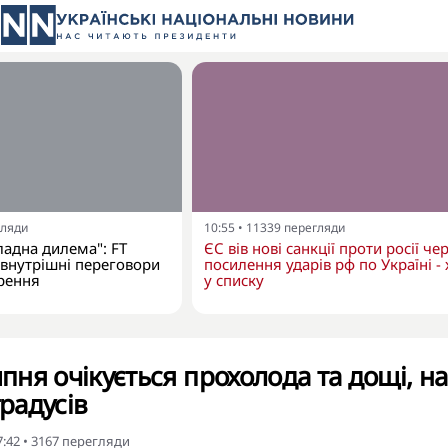
гляди
10:55
•
11339
перегляди
ладна дилема": FT
ЄС вів нові санкції проти росії че
 внутрішні переговори
посилення ударів рф по Україні - 
рення
у списку
ипня очікується прохолода та дощі, на
градусів
7:42
•
3167
перегляди