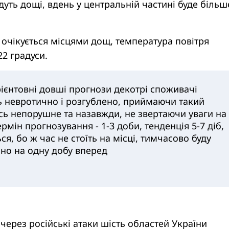
удуть дощі, вдень у центральній частині буде більш
я очікується місцями дощ, температура повітря
2 градуси.
рієнтовні довші прогнози декотрі споживачі
ь невротично і розгублено, приймаючи такий
сь непорушне та назавжди, не звертаючи уваги на
рмін прогнозування - 1-3 доби, тенденція 5-7 діб,
ся, бо ж час не стоїть на місці, тимчасово буду
но на одну добу вперед
 через російські атаки шість областей України