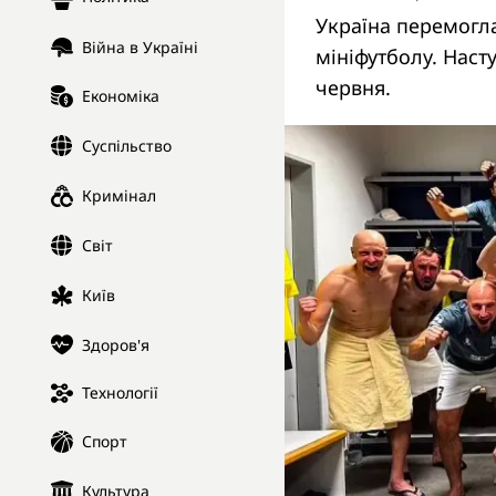
Україна перемогла
Війна в Україні
мініфутболу. Наст
червня.
Економіка
Суспільство
Кримінал
Світ
Київ
Здоров'я
Технології
Спорт
Культура