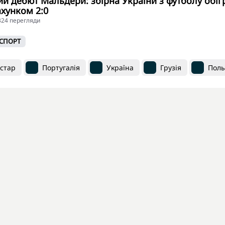
й дебют Мальдери: збірна України з футболу обіг
хунком 2:0
5324 перегляди
СПОРТ
встар
Португалія
Україна
Грузія
Пол