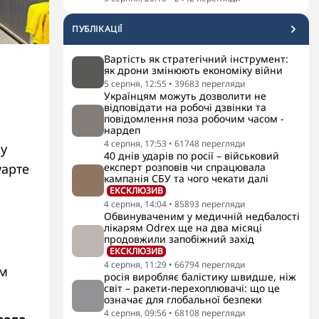
ПУБЛІКАЦІЇ
Вартість як стратегічний інструмент:
як дрони змінюють економіку війни
5 серпня, 12:55
•
39683
перегляди
Українцям можуть дозволити не
відповідати на робочі дзвінки та
повідомлення поза робочим часом -
нардеп
4 серпня, 17:53
•
61748
перегляди
 у
40 днів ударів по росії – військовий
експерт розповів чи спрацювала
уарте
кампанія СБУ та чого чекати далі
ЕКСКЛЮЗИВ
4 серпня, 14:04
•
85893
перегляди
Обвинуваченим у медичній недбалості
лікарям Odrex ще на два місяці
продовжили запобіжний захід
ЕКСКЛЮЗИВ
4 серпня, 11:29
•
66794
перегляди
им
росія виробляє балістику швидше, ніж
світ – ракети-перехоплювачі: що це
означає для глобальної безпеки
4 серпня, 09:56
•
68108
перегляди