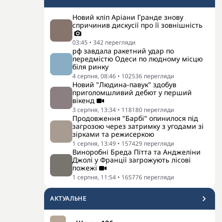
Новий кліп Аріани Гранде знову
спричинив дискусії про її зовнішність
03:45
•
342
перегляди
рф завдала ракетний удар по
передмістю Одеси по людному місцю
біля ринку
4 серпня, 08:46
•
102536
перегляди
Новий "Людина-павук" здобув
приголомшливий дебют у перший
вікенд
3 серпня, 13:34
•
118180
перегляди
Продовження "Барбі" опинилося під
загрозою через затримку з угодами зі
зірками та режисеркою
1 серпня, 13:49
•
157429
перегляди
Виноробні Бреда Пітта та Анджеліни
Джолі у Франції загрожують лісові
пожежі
1 серпня, 11:54
•
165776
перегляди
АКТУАЛЬНЕ