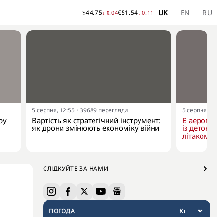
UK
EN
RU
$
44.75
€
51.54
↓
0.04
↓
0.11
5 серпня, 12:55
•
39689
перегляди
5 серпня, 10
ру
Вартість як стратегічний інструмент:
В аеропо
як дрони змінюють економіку війни
із детона
літаком "
СЛІДКУЙТЕ ЗА НАМИ
ПОГОДА