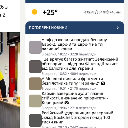
6 з
+25°
0
м/с
64
%
746
мм
ї 2
ПОПУЛЯРНI НОВИНИ
У рф дозволили продаж бензину
Євро-2, Євро-3 та Євро-4 на тлі
паливної кризи
5 серпня, 18:22
•
3228
перегляди
"Це врятує багато життів": Зеленський
обговорив із лідером Фінляндії захист
від балістики для України
5 серпня, 18:32
•
4004
перегляди
У Молдові виявили фрагменти
безпілотника типу "Герань-2"
5 серпня, 19:01
•
2170
перегляди
Кабмін завершив аудит планів
стійкості, визначено пріоритети -
Корецький
5 серпня, 19:06
•
2718
перегляди
Російський удар знищив резервний
склад BookChef: згоріли понад 100
тисяч книг
5 серпня, 20:10
•
2442
перегляди