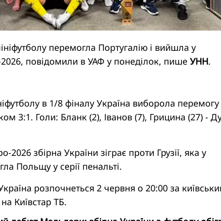
мініфутболу перемогла Португалію і вийшла у
-2026, повідомили в УАФ у понеділок, пише
УНН
.
ніфутболу в 1/8 фіналу Україна виборола перемогу
ом 3:1. Голи: Бланк (2), Іванов (7), Грицина (27) - Д
о-2026 збірна України зіграє проти Грузії, яка у
гла Польщу у серії пенальті.
 Україна розпочнеться 2 червня о 20:00 за київськ
на Київстар ТБ.