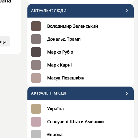
рала
АКТУАЛЬНI ЛЮДИ
Володимир Зеленський
Дональд Трамп
ьща
Марко Рубіо
Марк Карні
Масуд Пезешкіян
АКТУАЛЬНІ МІСЦЯ
Україна
Сполучені Штати Америки
Європа