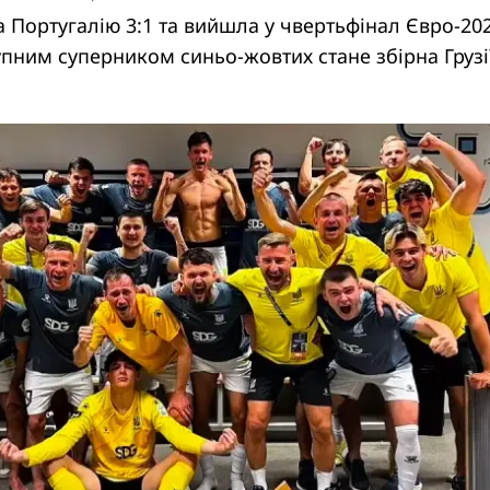
 Португалію 3:1 та вийшла у чвертьфінал Євро-202
упним суперником синьо-жовтих стане збірна Грузі