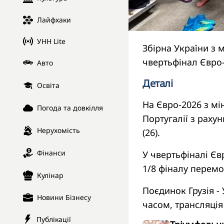
Лайфхаки
УНН Lite
Збірна України з 
чвертьфінал Євро
Авто
Деталі
Освіта
На Євро-2026 з мі
Погода та довкілля
Португалії з рахунк
Нерухомість
(26).
Фінанси
У чвертьфіналі Євр
1/8 фіналу перемо
Кулінар
Поєдинок Грузія -
Новини Бізнесу
часом, трансляція 
Публікації