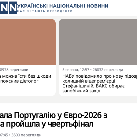
8978
перегляди
5 серпня, 12:57
•
26832
перегляди
а можна їсти без шкоди
НАБУ повідомило про нову підоз
 пояснив дієтолог
колишній віцепрем’єрці
Стефанішиній, ВАКС обирає
запобіжний захід
ала Португалію у Євро-2026 з
та пройшла у чвертьфінал
07:45
•
3500
перегляди