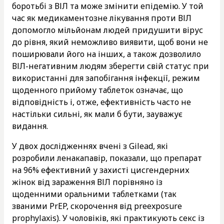
боротьбі з ВІЛ та може змінити епідемію. У той
час як медикаментозне лікування проти ВІЛ
допомогло мільйонам людей придушити вірус
до рівня, який неможливо виявити, щоб вони не
поширювали його на інших, а також дозволило
ВІЛ-негативним людям зберегти свій статус при
використанні для запобігання інфекції, режим
щоденного прийому таблеток означає, що
відповідність і, отже, ефективність часто не
настільки сильні, як мали б бути, зауважує
видання.
У двох дослідженнях вчені з Gilead, які
розробили ленакапавір, показали, що препарат
на 96% ефективний у захисті цисгендерних
жінок від зараження ВІЛ порівняно із
щоденними оральними таблетками (так
званими PrEP, скорочення від preexposure
prophylaxis). У чоловіків, які практикують секс із