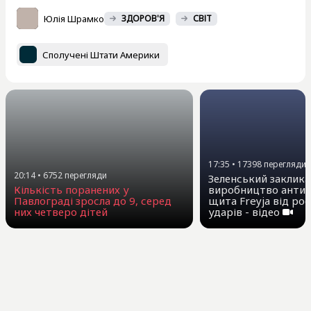
Юлія Шрамко
ЗДОРОВ'Я
СВІТ
Сполучені Штати Америки
17:35
•
17398
перегляди
20:14
•
6752
перегляди
Зеленський заклика
виробництво антиб
Кількість поранених у
щита Freyja від ро
Павлограді зросла до 9, серед
ударів - відео
них четверо дітей