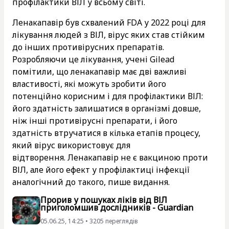
профілактики ВІЛ у всьому світі.
Ленакапавір був схвалений FDA у 2022 році для
лікування людей з ВІЛ, вірус яких став стійким
до інших противірусних препаратів.
Розробляючи це лікування, учені Gilead
помітили, що ленакапавір має дві важливі
властивості, які можуть зробити його
потенційно корисним і для профілактики ВІЛ:
його здатність залишатися в організмі довше,
ніж інші противірусні препарати, і його
здатність втручатися в кілька етапів процесу,
який вірус використовує для
відтворення. Ленакапавір не є вакциною проти
ВІЛ, але його ефект у профілактиці інфекції
аналогічний до такого, пише видання.
Прорив у пошуках ліків від ВІЛ
приголомшив дослідників - Guardian
05.06.25, 14:25 • 3205 переглядiв