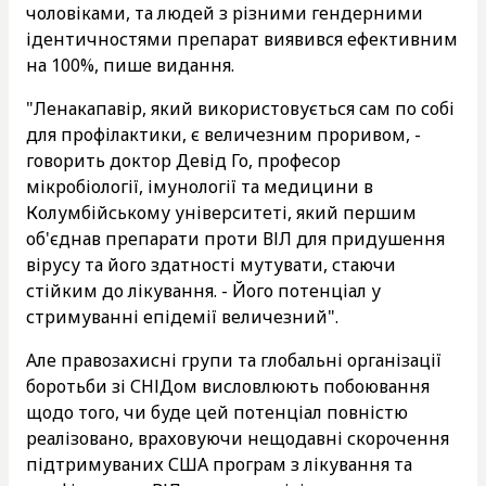
чоловіками, та людей з різними гендерними
ідентичностями препарат виявився ефективним
на 100%, пише видання.
"Ленакапавір, який використовується сам по собі
для профілактики, є величезним проривом, -
говорить доктор Девід Го, професор
мікробіології, імунології та медицини в
Колумбійському університеті, який першим
об'єднав препарати проти ВІЛ для придушення
вірусу та його здатності мутувати, стаючи
стійким до лікування. - Його потенціал у
стримуванні епідемії величезний".
Але правозахисні групи та глобальні організації
боротьби зі СНІДом висловлюють побоювання
щодо того, чи буде цей потенціал повністю
реалізовано, враховуючи нещодавні скорочення
підтримуваних США програм з лікування та