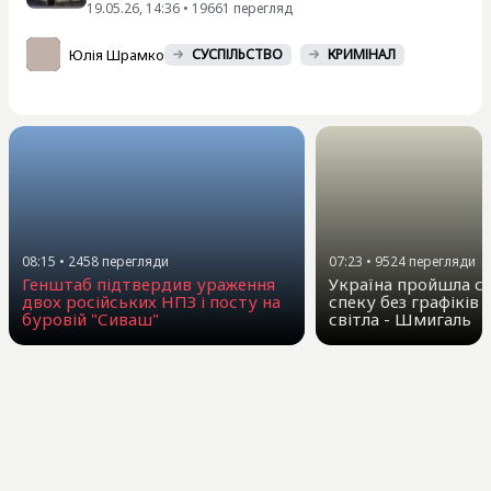
19.05.26, 14:36 • 19661 перегляд
Юлія Шрамко
СУСПІЛЬСТВО
КРИМІНАЛ
08:15
•
2458
перегляди
07:23
•
9524
перегляди
Генштаб підтвердив ураження
Україна пройшла с
двох російських НПЗ і посту на
спеку без графіків
буровій "Сиваш"
світла - Шмигаль