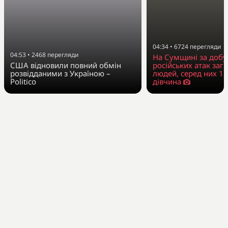
04:34
•
6724
перегляди
04:53
•
2468
перегляди
На Сумщині за добу
США відновили повний обмін
російських атак заг
розвідданими з Україною –
людей, серед них 13
Politico
дівчина