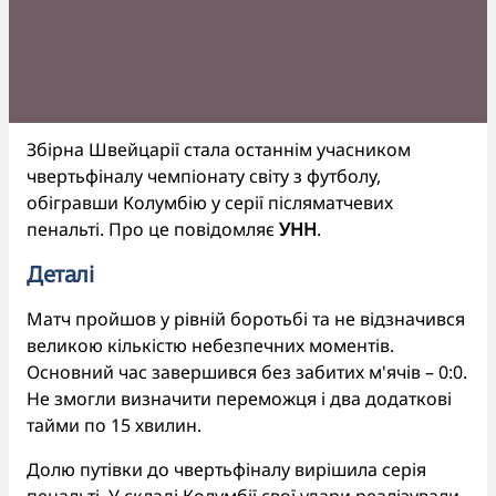
Збірна Швейцарії стала останнім учасником
чвертьфіналу чемпіонату світу з футболу,
обігравши Колумбію у серії післяматчевих
пенальті. Про це повідомляє
УНН
.
Деталі
Матч пройшов у рівній боротьбі та не відзначився
великою кількістю небезпечних моментів.
Основний час завершився без забитих м'ячів – 0:0.
Не змогли визначити переможця і два додаткові
тайми по 15 хвилин.
Долю путівки до чвертьфіналу вирішила серія
пенальті. У складі Колумбії свої удари реалізували