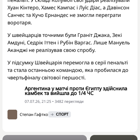
Хуан Кінтеро, Хамес Кампас і Луїс Діас, а Давінсон
Санчес та Кучо Ернандес не змогли переграти
воротаря.
У швейцарців точними були Граніт Джака, Зекі
Амдуні, Седрік Іттен і Рубін Варгас. Лише Мануель
Аканджі не реалізував свою спробу.
У підсумку Швейцарія перемогла в серії пенальті
та стала останньою командою, яка пробилася до
чвертьфіналу світової першості.
Аргентина у матчі проти Єгипту здійснила
камбек та вийшла до 1/4 ЧС
07.07.26, 21:25 • 3482 перегляди
Степан Гафтко
СПОРТ