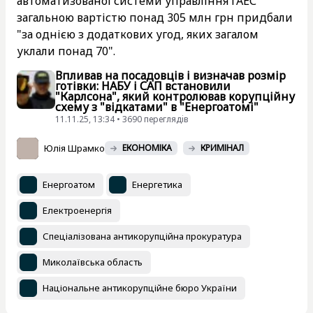
автоматизованої системи управління ГАЕС
загальною вартістю понад 305 млн грн придбали
"за однією з додаткових угод, яких загалом
уклали понад 70".
Впливав на посадовців і визначав розмір
готівки: НАБУ і САП встановили
"Карлсона", який контролював корупційну
схему з "відкатами" в "Енергоатомі"
11.11.25, 13:34 • 3690 переглядiв
Юлія Шрамко
ЕКОНОМІКА
КРИМІНАЛ
Енергоатом
Енергетика
Електроенергія
Спеціалізована антикорупційна прокуратура
Миколаївська область
Національне антикорупційне бюро України