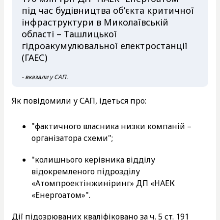
під час будівництва об’єкта критичної
інфраструктури в Миколаївській
області – Ташлицької
гідроакумулювальної електростанції
(ГАЕС)
- вказали у САП.
Як повідомили у САП, ідеться про:
"фактичного власника низки компаній –
організатора схеми";
"колишнього керівника відділу
відокремленого підрозділу
«Атомпроектінжиніринг» ДП «НАЕК
«Енергоатом»".
Дії підозрюваних кваліфіковано за ч. 5 ст. 191