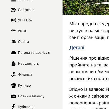
Лайфхаки
УНН Lite
Міжнародна федера
виступів на міжн
Авто
сайті організації,
Освіта
Деталі
Погода та довкілля
Рішення про відно
Нерухомість
прийняте на тлі з
вони зняли обмеж
Фінанси
російських спортс
Кулінар
Згідно із заявою F
ж очками світовог
Новини Бізнесу
повернення країн
Публікації