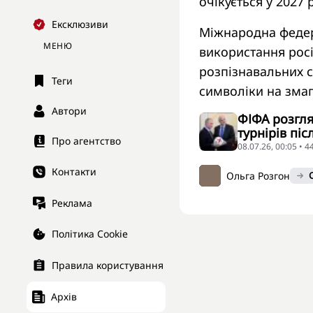
очікується у 2027 
Ексклюзиви
Міжнародна федер
МЕНЮ
використання росі
розпізнавальних с
Теги
символіки на змаг
Автори
ФІФА розгл
турнірів пі
Про агентство
08.07.26, 00:05 • 
Контакти
Ольга Розгон
Реклама
Політика Cookie
Правила користування
Архів