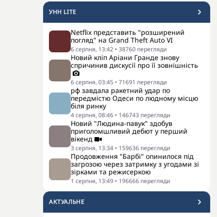
УНН LITE
Netflix представить "розширений
погляд" на Grand Theft Auto VI
6 серпня, 13:42
•
38760
перегляди
Новий кліп Аріани Гранде знову
спричинив дискусії про її зовнішність
6 серпня, 03:45
•
71691
перегляди
рф завдала ракетний удар по
передмістю Одеси по людному місцю
біля ринку
4 серпня, 08:46
•
146743
перегляди
Новий "Людина-павук" здобув
приголомшливий дебют у перший
вікенд
3 серпня, 13:34
•
159636
перегляди
Продовження "Барбі" опинилося під
загрозою через затримку з угодами зі
зірками та режисеркою
1 серпня, 13:49
•
196666
перегляди
АКТУАЛЬНЕ