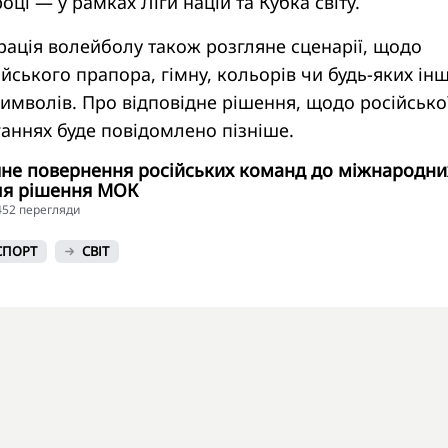
році — у рамках Ліги націй та Кубка світу.
ація волейболу також розгляне сценарії, щодо
йського прапора, гімну, кольорів чи будь-яких ін
имволів. Про відповідне рішення, щодо російсько
аннях буде повідомлено пізніше.
яне повернення російських команд до міжнародни
сля рішення МОК
4452 перегляди
СПОРТ
СВІТ