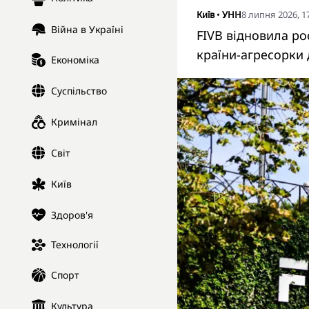
Київ
•
УНН
8 липня 2026, 1
Війна в Україні
FIVB відновила ро
країни-агресорки 
Економіка
Суспільство
Кримінал
Світ
Київ
Здоров'я
Технології
Спорт
Культура