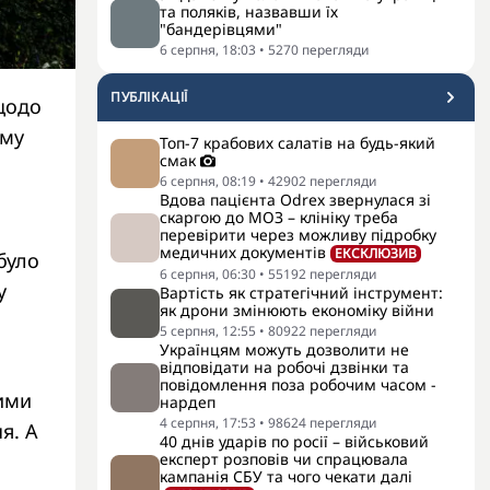
та поляків, назвавши їх
"бандерівцями"
6 серпня, 18:03
•
5270
перегляди
ПУБЛІКАЦІЇ
щодо
ому
Топ-7 крабових салатів на будь-який
смак
6 серпня, 08:19
•
42902
перегляди
Вдова пацієнта Odrex звернулася зі
скаргою до МОЗ – клініку треба
перевірити через можливу підробку
медичних документів
ЕКСКЛЮЗИВ
було
6 серпня, 06:30
•
55192
перегляди
у
Вартість як стратегічний інструмент:
як дрони змінюють економіку війни
5 серпня, 12:55
•
80922
перегляди
Українцям можуть дозволити не
відповідати на робочі дзвінки та
повідомлення поза робочим часом -
тими
нардеп
4 серпня, 17:53
•
98624
перегляди
я. А
40 днів ударів по росії – військовий
експерт розповів чи спрацювала
кампанія СБУ та чого чекати далі