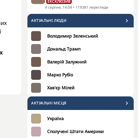
ЕКСКЛЮЗИВ
4 серпня, 14:04
•
119381
перегляди
АКТУАЛЬНI ЛЮДИ
ших
ї
Володимир Зеленський
Дональд Трамп
х
Валерій Залужний
Марко Рубіо
Хав'єр Мілей
АКТУАЛЬНІ МІСЦЯ
Україна
Сполучені Штати Америки