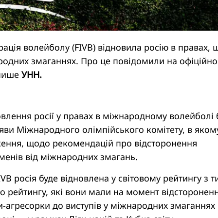
ція волейболу (FIVB) відновила росію в правах, 
ародних змаганнях. Про це повідомили на офіційн
 пише
УНН.
влення росії у правах в міжнародному волейболі 
аяви Міжнародного олімпійського комітету, в яком
ення, щодо рекомендацій про відсторонення
менів від міжнародних змагань.
IVB росія буде відновлена у світовому рейтингу з 
о рейтингу, які вони мали на момент відстороненн
и-агресорки до виступів у міжнародних змаганнях