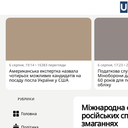
6 серпня, 19:14
•
16383
перегляди
6 серпня, 17:23
•
2
Американська експертка назвала
Податкова слу
чотирьох можливих кандидатів на
Міноборони да
посаду посла України у США
60 років для п
обліку
РУБРИКИ
Міжнародна 
російських сп
Головна
змаганнях
Політика