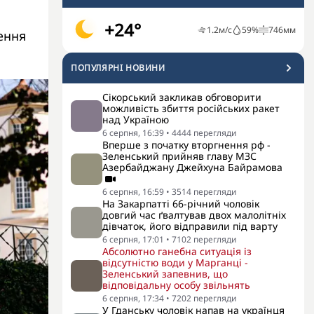
+24°
1.2
м/с
59
%
746
мм
ення
ПОПУЛЯРНI НОВИНИ
Сікорський закликав обговорити
можливість збиття російських ракет
над Україною
6 серпня, 16:39
•
4444
перегляди
Вперше з початку вторгнення рф -
Зеленський прийняв главу МЗС
Азербайджану Джейхуна Байрамова
6 серпня, 16:59
•
3514
перегляди
На Закарпатті 66-річний чоловік
довгий час ґвалтував двох малолітніх
дівчаток, його відправили під варту
6 серпня, 17:01
•
7102
перегляди
Абсолютно ганебна ситуація із
відсутністю води у Марганці -
Зеленський запевнив, що
відповідальну особу звільнять
6 серпня, 17:34
•
7202
перегляди
У Гданську чоловік напав на українця