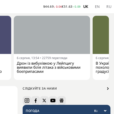
UK
EN
RU
$
44.69
€
51.63
↓
0.06
↑
0.09
6 серпня, 13:54
•
22759
перегляди
6 серпня, 13
Дрон із вибухівкою у Лейпцигу
В Україну
виявили біля літака з військовими
похолодан
о
боєприпасами
градусів
СЛІДКУЙТЕ ЗА НАМИ
ПОГОДА