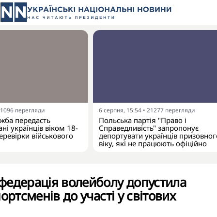
1096
перегляди
6 серпня, 15:54
•
21277
перегляди
жба передасть
Польська партія "Право і
ні українців віком 18-
Справедливість" запропонує
еревірки військового
депортувати українців призовног
віку, які не працюють офіційно
федерація волейболу допустила
ортсменів до участі у світових