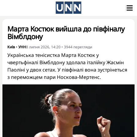
Марта Костюк вийшла до півфіналу
Вімблдону
Київ
•
УНН
8 липня 2026, 14:20
•
3944
перегляди
Українська тенісистка Марта Костюк у
чвертьфіналі Вімблдону здолала італійку Жасмін
Паоліні у двох сетах. У півфіналі вона зустрінеться
з переможцем пари Носкова-Мертенс.