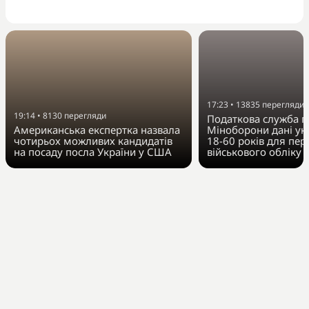
17:23
•
13835
перегляди
19:14
•
8130
перегляди
Податкова служба п
Американська експертка назвала
Міноборони дані укр
чотирьох можливих кандидатів
18-60 років для пер
на посаду посла України у США
військового обліку