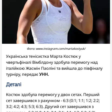
Фото: www.instagram.com/martakostyuk/
Українська тенісистка Марта Костюк у
чвертьфіналі Вімблдону здобула перемогу над
італійкою Жасмін Паоліні та вийшла до півфіналу
турніру, передає
УНН.
Деталі
Костюк здобула перемогу у двох сетах. Перший
сет завершився з рахунком - 6:3 (0:1; 1:1; 1:2; 2:2;
3:2; 4:2; 4:3; 5:3; 6:3). Другий сет завершився з