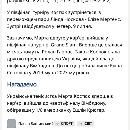
рахунком - 6:2 (1:0; 1:1; 2:1; 3:1; 4:1; 4:2; 5:2; 6:2).
У півфіналі турніру Костюк зустрінеться із
переможцем пари Лінда Носкова - Елізе Мертенс.
Зустріч відбудеться у четвер, 9 липня.
Зазначимо, Марта вдруге у кар'єрі вийшла у
півфінал на турнірі Grand Slam. Вперше це сталося
місяць тому на Ролан Гаррос. Також Костюк стала
другою представницею України, яка дійшла до
півфіналу Вімблдона. До неї це робила лише Еліна
Світоліна у 2019-му та 2023-му роках.
Нагадаємо
Українська тенісистка Марта Костюк
вперше в
кар'єрі вийшла до чвертьфіналу Вімблдону
,
обігравши у 1/8 американку Ешлін Крюгер.
Павло Башинський
СПОРТ
СВІТ