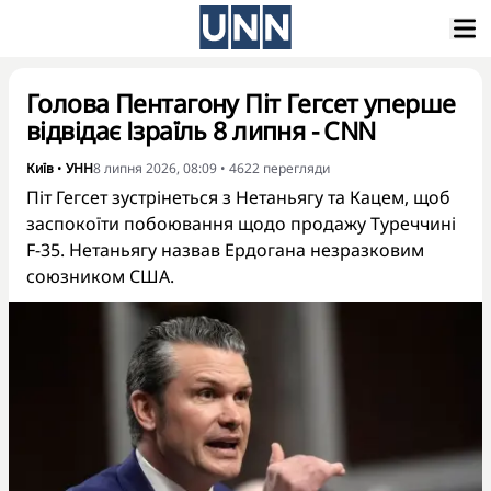
Голова Пентагону Піт Гегсет уперше
відвідає Ізраїль 8 липня - CNN
Київ
•
УНН
8 липня 2026, 08:09
•
4622
перегляди
Піт Гегсет зустрінеться з Нетаньягу та Кацем, щоб
заспокоїти побоювання щодо продажу Туреччині
F-35. Нетаньягу назвав Ердогана незразковим
союзником США.