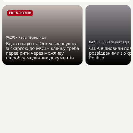
ЕКСКЛЮЗИВ
06:30
•
7252
перегляди
04:53
•
8668
перегляди
Вдова пацієнта Odrex звернулася
зі скаргою до МОЗ – клініку треба
США відновили пов
перевірити через можливу
розвідданими з Укр
підробку медичних документів
Politico