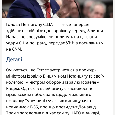
Голова Пентагону США Піт Гегсет вперше
здійснить свій візит до Ізраїлю у середу, 8 липня.
Наразі не зрозуміло, чи вплинуть на ці плани
удари США по Ірану, передає
УНН
з посиланням
на
CNN
.
Деталі
Очікується, що Гегсет зустрінеться з прем’єр-
міністром Ізраїлю Біньяміном Нетаньягу та своїм
колегою, міністром оборони Ізраїлю Ісраелем
Кацем. Однією з цілей візиту є заспокоєння
ізраїльських побоювань щодо можливого
продажу Туреччині сучасних винищувачів-
невидимок F-35, про що президент Дональд
Трамп заговорив під час саміту НАТО в Анкарі,