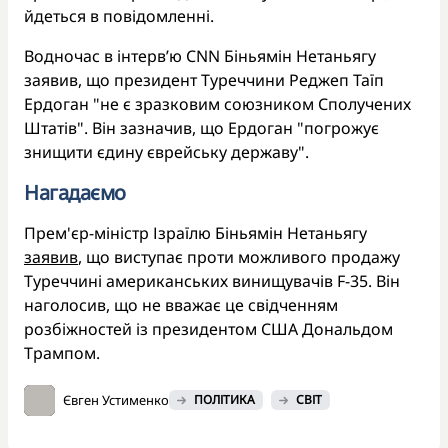
йдеться в повідомленні.
Водночас в інтерв’ю CNN Біньямін Нетаньягу
заявив, що президент Туреччини Реджеп Таїп
Ердоган "не є зразковим союзником Сполучених
Штатів". Він зазначив, що Ердоган "погрожує
знищити єдину єврейську державу".
Нагадаємо
Прем'єр-міністр Ізраїлю Біньямін Нетаньягу
заявив
, що виступає проти можливого продажу
Туреччині американських винищувачів F-35. Він
наголосив, що не вважає це свідченням
розбіжностей із президентом США Дональдом
Трампом.
Євген Устименко
ПОЛІТИКА
СВІТ