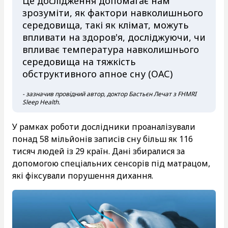
Це дослідження допомагає нам
зрозуміти, як фактори навколишнього
середовища, такі як клімат, можуть
впливати на здоров'я, досліджуючи, чи
впливає температура навколишнього
середовища на тяжкість
обструктивного апное сну (ОАС)
- зазначив провідний автор, доктор Бастьєн Лечат з FHMRI
Sleep Health.
У рамках роботи дослідники проаналізували
понад 58 мільйонів записів сну більш як 116
тисяч людей із 29 країн. Дані збиралися за
допомогою спеціальних сенсорів під матрацом,
які фіксували порушення дихання.