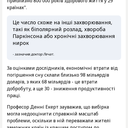
приблизно 800 000 років здорового життя у 29
країнах".
Це число схоже на інші захворювання,
такі як біполярний розлад, хвороба
Паркінсона або хронічні захворювання
нирок
- зазначив доктор Лечат.
За оцінками дослідників, економічні втрати від
погіршення сну склали близько 98 мільярдів
доларів, з яких 68 мільярдів - це втрати
добробуту, а ще 30 - зниження продуктивності
праці.
Професор Денні Екерт зауважив, що вибірка
могла недооцінити справжній масштаб
проблеми, оскільки в ній переважали жителі
заможних країн із кращим доступом до