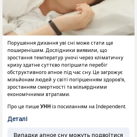
Порушення дихання уві сні може стати ще
поширенішим. Дослідники виявили, що
зростання температур уночі через кліматичну
кризу здатне суттєво погіршити перебіг
обструктивного апное під час сну. Це загрожує
мільйонам людей у світі погіршенням здоров’я,
зростанням смертності та мільярдними
економічними втратами.
Про це пише
УНН
із посиланням на Independent.
Деталі
Випадки апное сну можуть подвоїтися