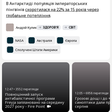
В Антарктиді популяція імператорських
пінгвінів
скоротилася на 22% за 15 років через
глобальне потепління
.
Андрій Кулик
ЗДОРОВ'Я
СВІТ
NASA
Австралія
Європа
Сполучені Штати Америки
12:47
•
3552
перегляди
12:05
•
6958
перегляди
Повноцінний запуск
антибалістичної програми
Грозові дощі і до +3
Freyja заплановано на середину
синоптики дали про
2027 року - Fire Point
серпня