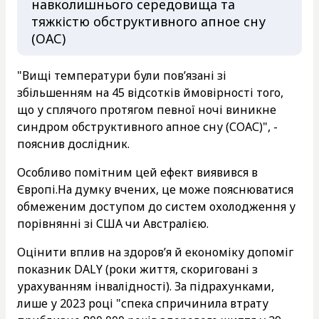
навколишнього середовища та
тяжкістю обструктивного апное сну
(ОАС)
"Вищі температури були пов’язані зі
збільшенням на 45 відсотків ймовірності того,
що у сплячого протягом певної ночі виникне
синдром обструктивного апное сну (СОАС)", -
пояснив дослідник.
Особливо помітним цей ефект виявився в
Європі.На думку вчених, це може пояснюватися
обмеженим доступом до систем охолодження у
порівнянні зі США чи Австралією.
Оцінити вплив на здоров’я й економіку допоміг
показник DALY (роки життя, скориговані з
урахуванням інвалідності). За підрахунками,
лише у 2023 році "спека спричинила втрату