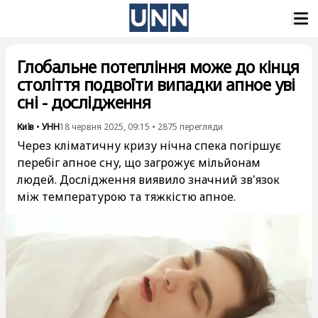
Глобальне потепління може до кінця
століття подвоїти випадки апное уві
сні - дослідження
Київ
•
УНН
18 червня 2025, 09:15
•
2875
перегляди
Через кліматичну кризу нічна спека погіршує
перебіг апное сну, що загрожує мільйонам
людей. Дослідження виявило значний зв'язок
між температурою та тяжкістю апное.