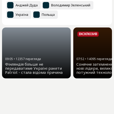
Анджей Дуда
Володимир Зеленський
Україна
Польща
ЕКСКЛЮЗИВ
09:05
•
12357
перегляди
07:52
•
14095
перегляди
Фінляндія більше не
Сонячне затемнення
передаватиме Україні ракети
нові лідери, великі 
Patriot - стала відома причина
потужний технолог