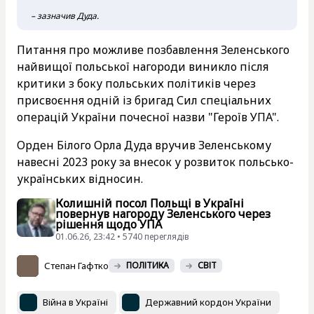
– зазначив Дуда.
Питання про можливе позбавлення Зеленського
найвищої польської нагороди виникло після
критики з боку польських політиків через
присвоєння одній із бригад Сил спеціальних
операцій України почесної назви "Героїв УПА".
Орден Білого Орла Дуда вручив Зеленському
навесні 2023 року за внесок у розвиток польсько-
українських відносин.
Колишній посол Польщі в Україні
повернув нагороду Зеленського через
рішення щодо УПА
01.06.26, 23:42 • 5740 переглядiв
Степан Гафтко
ПОЛІТИКА
СВІТ
Війна в Україні
Державний кордон України