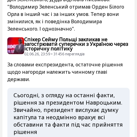
"Володимир Зеленський отримав Орден Білого
Орла в інший час і за інших умов. Тепер вони
змінилися, як і поведінка Володимира
Зеленського. І однозначно".
Спікер Сейму Польщі закликав не
загострювати суперечки з Україною через
історичну політику
02.06.26, 23:59 • 31456 переглядiв
За словами експрезидента, остаточне рішення
щодо нагороди належить чинному главі
держави.
Сьогодні, з огляду на останні факти,
рішення за президентом Навроцьким.
Звичайно, президент вислухає думку
капітула та неодмінно врахує всі
обставини та факти під час прийняття
рішення