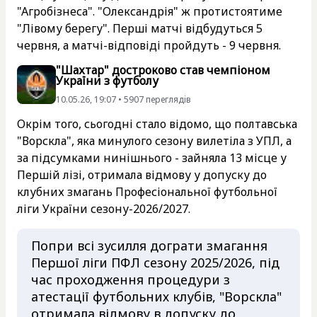
"Агробізнеса". "Олександрія" ж протистоятиме
"Лівому берегу". Перші матчі відбудуться 5
червня, а матчі-відповіді пройдуть - 9 червня.
"Шахтар" достроково став чемпіоном
України з футболу
10.05.26, 19:07 • 5907 переглядiв
Окрім того, сьогодні стало відомо, що полтавська
"Ворскла", яка минулого сезону вилетіла з УПЛ, а
за підсумками нинішнього - зайняла 13 місце у
Першій лізі, отримала відмову у допуску до
клубних змагань Професіональної футбольної
ліги України сезону-2026/2027.
Попри всі зусилля дограти змагання
Першої ліги ПФЛ сезону 2025/2026, під
час проходження процедури з
атестації футбольних клубів, "Ворскла"
отримала відмову в допуску до