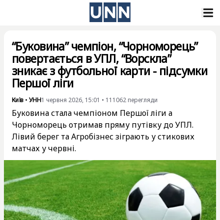
“Буковина” чемпіон, “Чорноморець”
повертається в УПЛ, “Ворскла”
зникає з футбольної карти - підсумки
Першої ліги
Київ
•
УНН
1 червня 2026, 15:01
•
111062
перегляди
Буковина стала чемпіоном Першої ліги а
Чорноморець отримав пряму путівку до УПЛ.
Лівий берег та Агробізнес зіграють у стикових
матчах у червні.