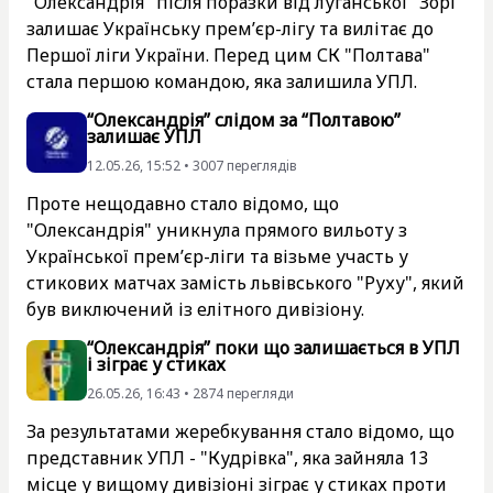
"Олександрія" після поразки від луганської "Зорі"
залишає Українську прем’єр-лігу та вилітає до
Першої ліги України. Перед цим СК "Полтава"
стала першою командою, яка залишила УПЛ.
“Олександрія” слідом за “Полтавою”
залишає УПЛ
12.05.26, 15:52 • 3007 переглядiв
Проте нещодавно стало відомо, що
"Олександрія" уникнула прямого вильоту з
Української прем’єр-ліги та візьме участь у
стикових матчах замість львівського "Руху", який
був виключений із елітного дивізіону.
“Олександрія” поки що залишається в УПЛ
і зіграє у стиках
26.05.26, 16:43 • 2874 перегляди
За результатами жеребкування стало відомо, що
представник УПЛ - "Кудрівка", яка зайняла 13
місце у вищому дивізіоні зіграє у стиках проти