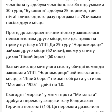
чемпіонату здобула чемпіонство. За підсумками
30 турів, "Буковина" здобула 25 перемог, три
нічиї і лише одного разу програла і з 78 очками
посіла друге місце.
Проте, до завершення чемпіонату залишалося
невизначеним друге місце, яке дає право на
пряму путівку в УПЛ. До 29 туру "Чорноморець"
займав друге місце (62 очки), якому у спину
дихав "Лівий берег" (60 очок).
Зазначимо, що минулого сезону обидві команди
залишили УПЛ. "Чорноморець" зайняв останнє
місце, а "Лівий берег" не зміг обіграти у стиках
"Металіст 1925" - двічі по 1:0.
Сьогодні "моряки" у матчі проти "Металіста"
здобули перемогу завдяки голу Владислава
Герича з пенальті (1:0). Ця перемога дозволила