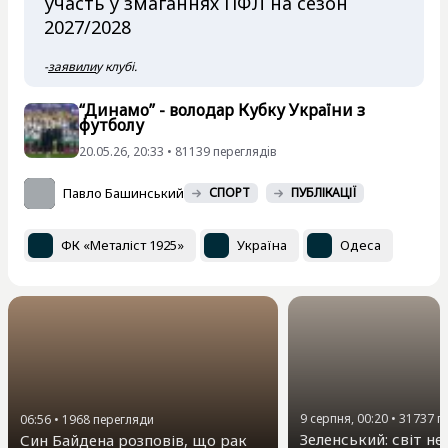
участь у змаганнях ПФЛ на сезон
2027/2028
-
заявили
у клубі.
“Динамо” - володар Кубку України з
футболу
20.05.26, 20:33 • 81139 переглядiв
Павло Башинський
СПОРТ
ПУБЛІКАЦІЇ
ФК «Металіст 1925»
Україна
Одеса
9 серпня, 00:20
•
31737
п
06:56
•
1968
перегляди
Зеленський: світ не
Син Байдена розповів, що рак