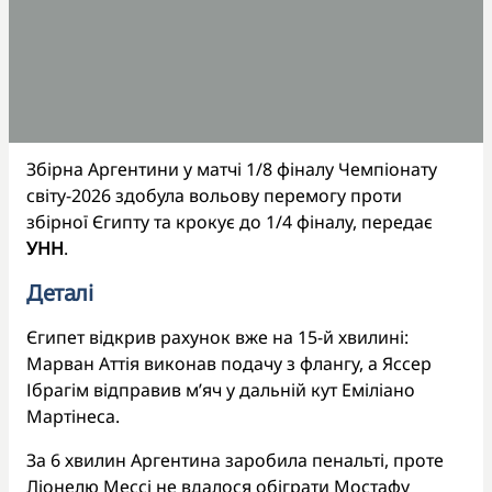
Збірна Аргентини у матчі 1/8 фіналу Чемпіонату
світу-2026 здобула вольову перемогу проти
збірної Єгипту та крокує до 1/4 фіналу, передає
УНН
.
Деталі
Єгипет відкрив рахунок вже на 15-й хвилині:
Марван Аттія виконав подачу з флангу, а Яссер
Ібрагім відправив м’яч у дальній кут Еміліано
Мартінеса.
За 6 хвилин Аргентина заробила пенальті, проте
Ліонелю Мессі не вдалося обіграти Мостафу