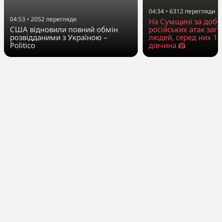
04:34
•
6312
перегляди
04:53
•
2052
перегляди
На Сумщині за добу
США відновили повний обмін
російських атак заг
розвідданими з Україною –
людей, серед них 13
Politico
дівчина