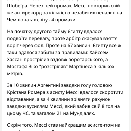
Шобеїра. Через цей промах, Мессі повторив свій
же антирекорд за кількістю незабитих пенальті на
Чемпіонатах світу - 4 промахи.
На початку другого тайму Єгипту вдалося
подвоїти перевагу, проте арбітр скасував взяття
воріт через фол. Проте на 67 хвилині Єгипту все ж
таки вдалося забити за правилами: Хайссем
Хассан прострілив вздовж воротарського, а
Мостафа Зіко "розстріляв" Мартінеса з кількох
метрів.
За 10 хвилин Аргентині завдяки голу головою
Крістана Ромера з асисту Мессі вдалося скоротити
відставання, а за 4 хвилини зрівняти рахунок
завдяки зусиллям Мессі, який забив свій 8 гол на
цьому ЧС, та загалом 21 на Мундіалях.
Окрім того, Мессі став найкращим асистентом на